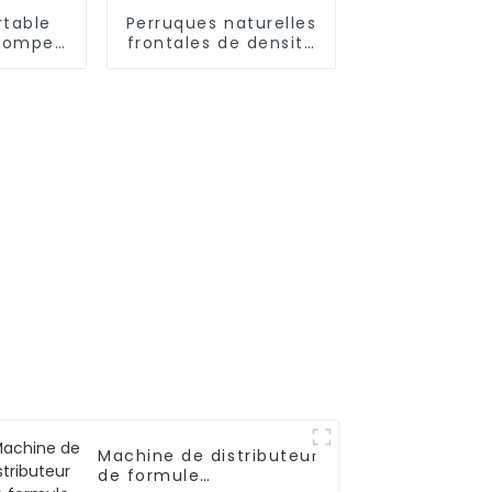
rtable
Perruques naturelles
pompe
frontales de densité
ent en
pré-épilées de
s libres
cheveux humains
ble
Machine de distributeur
de formule