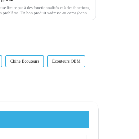
se limite pas à des fonctionnalités et à des fonctions,
resse au corps (connaît
leur) et à l'esprit (el...
Chine Écouteurs
Écouteurs OEM