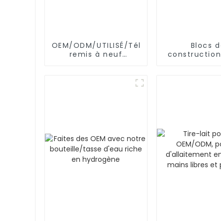
OEM/ODM/UTILISÉ/Téléphone
Blocs 
remis à neuf
constructio
SAMSUNG/XIAOMI/iPhone/NOKIA
éducatifs, t
connecte
d'ingénieri
l'intellig