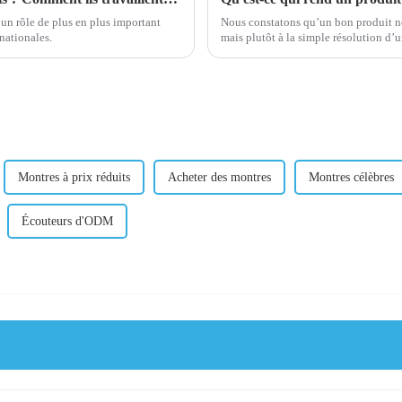
 un rôle de plus en plus important
Nous constatons qu’un bon produit ne 
nationales.
mais plutôt à la simple résolution d’un problème. Un bon produit s'ad
l'utilisateur), à l'esprit (apporte de la va
Montres à prix réduits
Acheter des montres
Montres célèbres
Écouteurs d'ODM