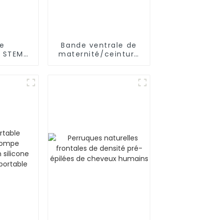
de
Bande ventrale de
n STEM/
maternité/ceinture
uyaux,
pour femmes
urs
enceintes, soutien
e pour
de l'abdomen
ence