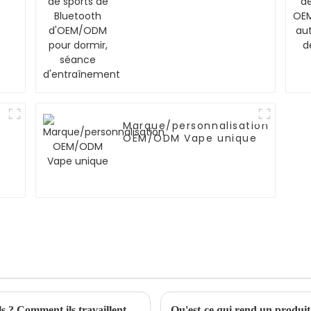
Bluetooth d'OEM/ODM
pour dormir, séance
d'entraînement
Marque/personnalisation
OEM/ODM Vape unique
Agent d'approvisionnement 101 : qui sont-ils ? Comment ils travaillent? Comment facturent-ils ?
Qu'est-ce qui rend un produit