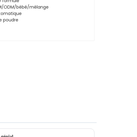
OEM/ODM/bébé/mélange
automatique de poudre
 génial