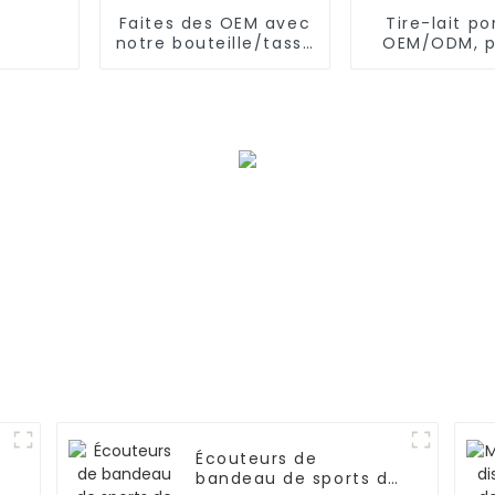
Faites des OEM avec
Tire-lait po
notre bouteille/tasse
OEM/ODM, 
d'eau riche en
d'allaitem
hydrogène
silicone main
et porta
Écouteurs de
bandeau de sports de