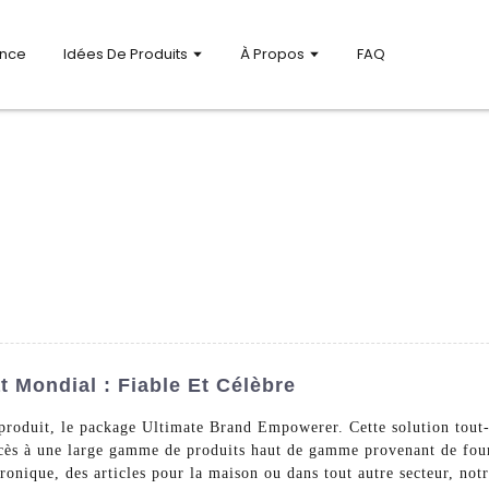
ance
Idées De Produits
À Propos
FAQ
t Mondial : Fiable Et Célèbre
roduit, le package Ultimate Brand Empowerer. Cette solution tout-e
ccès à une large gamme de produits haut de gamme provenant de fo
tronique, des articles pour la maison ou dans tout autre secteur, not