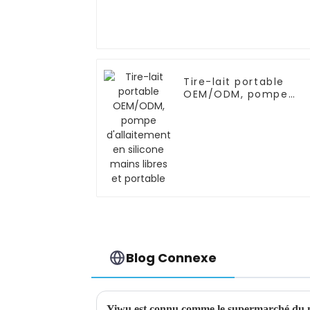
Tire-lait portable
OEM/ODM, pompe
d'allaitement en
silicone mains libres
et portable
Blog Connexe
Yiwu est connu comme le supermarché du