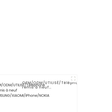
automatique de
poudre
OEM/ODM/UTILISÉ/Téléphone
remis à neuf
SAMSUNG/XIAOMI/iPhone/NOKIA