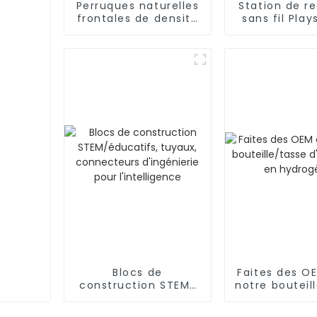
Perruques naturelles
Station de r
frontales de densité
sans fil Play
pré-épilées de
DualSense, 
cheveux humains
PS5, série
Blocs de
Faites des O
construction STEM/
notre bouteil
éducatifs, tuyaux,
d'eau ric
connecteurs
hydrogè