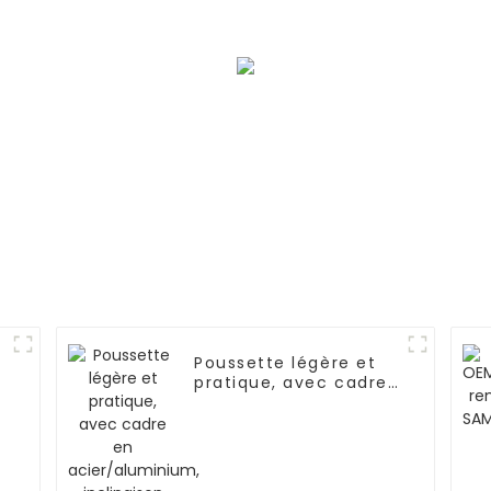
d'ingénierie pour
l'intelligence
Poussette légère et
pratique, avec cadre
en acier/aluminium,
inclinaison multi-
positions