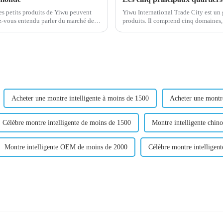
s petits produits de Yiwu peuvent
Yiwu International Trade City est un 
produits. Il comprend cinq domaines, chacun se concentrant sur différentes catégories de
Dans ce ...
produits. Ici, vous pouvez trouver
Acheter une montre intelligente à moins de 1500
Acheter une montre
Célèbre montre intelligente de moins de 1500
Montre intelligente chin
Montre intelligente OEM de moins de 2000
Célèbre montre intelligen