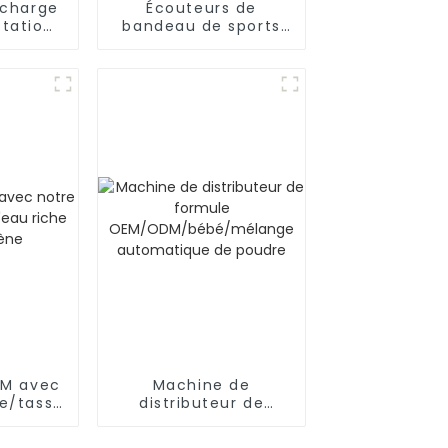
echarge
Écouteurs de
station
bandeau de sports
manette
de Bluetooth
 Xbox
d'OEM/ODM pour
dormir, séance
d'entraînement
EM avec
Machine de
le/tasse
distributeur de
he en
formule
ne
OEM/ODM/bébé/mélange