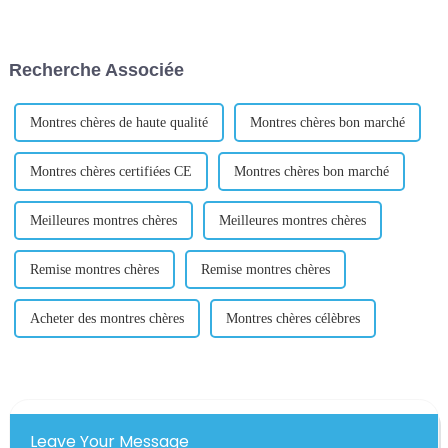
produits. Il comprend cinq
impossible. Avec la bonne
domaines, chacun se
stratégie et la bonne exécution,
concentrant sur différentes
vous pouvez établir une
catégories de produits. Ici, vous
identité de marque forte qui
Recherche Associée
pouvez trouver une variété de
résonne auprès de votre public
pratiques...
cible...
Montres chères de haute qualité
Montres chères bon marché
Montres chères certifiées CE
Montres chères bon marché
Meilleures montres chères
Meilleures montres chères
Remise montres chères
Remise montres chères
Acheter des montres chères
Montres chères célèbres
Leave Your Message