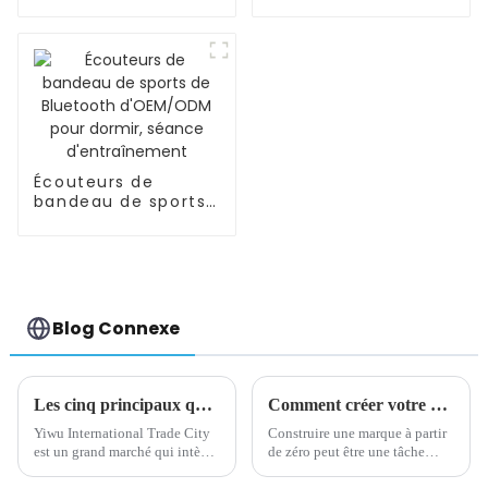
pour femmes
d'eau riche en
enceintes, soutien
hydrogène
de l'abdomen
Écouteurs de
bandeau de sports
de Bluetooth
d'OEM/ODM pour
dormir, séance
d'entraînement
Blog Connexe
Les cinq principaux quartiers de la ville du commerce international de Yiwu
Comment créer votre marque à partir de zéro
Yiwu International Trade City
Construire une marque à partir
est un grand marché qui intègre
de zéro peut être une tâche
la présentation et la vente de
ardue, mais ce n'est pas