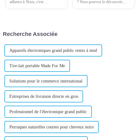
affaires à Yiwu, c'est
? Vous pouvez le découvrir
maintenant la ville du
rapidement en consultant les
commerce international de
données de ventes du marché
Yiwu. Un grand nombre de
de Yiwu. Après que de
propriétaires de stands sur le
nombreux utilisateurs
marché de gros des petits
nationaux et étrangers soient
Recherche Associée
produits de Yiwu viennent du
venus à Yiwu International
monde entier et...
Trade City, la seule chose qu'ils
déplorent est que...
Appareils électroniques grand public remis à neuf
Tire-lait portable Made For Me
Solutions pour le commerce international
Entreprises de livraison directe en gros
Professionnel de l'électronique grand public
Perruques naturelles courtes pour cheveux noirs