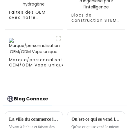
Faites des OEM
Blocs de
avec notre
construction STEM/
bouteille/tasse
éducatifs, tuyaux,
d'eau riche en
connecteurs
hydrogène
d'ingénierie pour
l'intelligence
Marque/personnalisation
OEM/ODM Vape unique
Blog Connexe
La ville du commerce international de Yiwu à l'américaine
Qu'est-ce qui se vend le mieux ? Regardez les données de ventes du marché de Yiwu
Vivant à Jinhua et faisant des
Qu'est-ce qui se vend le mieux