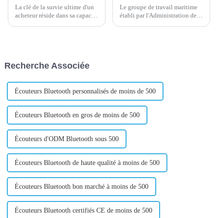
La clé de la survie ultime d'un
Le groupe de travail maritime
acheteur réside dans sa capacité
établi par l'Administration de la
à acheter des matériaux bon
sécurité maritime du Zhejiang à
marché et de haute qualité pour
Yiwu a considérablement
ses clients. Par conséquent, une
amélioré l'efficacité de la
opération à faible coût est...
logistique d'exportation locale
en fournissant un service « à
Recherche Associée
guichet unique » sur site...
Écouteurs Bluetooth personnalisés de moins de 500
Écouteurs Bluetooth en gros de moins de 500
Écouteurs d'ODM Bluetooth sous 500
Écouteurs Bluetooth de haute qualité à moins de 500
Écouteurs Bluetooth bon marché à moins de 500
Écouteurs Bluetooth certifiés CE de moins de 500