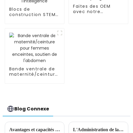
Faites des OEM
Blocs de
avec notre
construction STEM/
bouteille/tasse
éducatifs, tuyaux,
d'eau riche en
connecteurs
hydrogène
d'ingénierie pour
l'intelligence
Bande ventrale de
maternité/ceinture
pour femmes
enceintes, soutien
de l'abdomen
Blog Connexe
Avantages et capacités des agents d'achat
L'Administration de la sécurité maritime met en place un groupe de travail maritime à Yiwu, un port sec