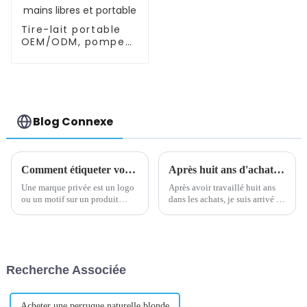
Tire-lait portable
OEM/ODM, pompe
d'allaitement en
silicone mains
libres et portable
Blog Connexe
Comment étiqueter vos produits en privé
Après huit ans d'achat, je suis arrivé à une conclusion très importante
Une marque privée est un logo
Après avoir travaillé huit ans
ou un motif sur un produit
dans les achats, je suis arrivé à
fabriqué par un fabricant et
une conclusion très importante
vendu sous la marque du
: la relation entre les achats et
détaillant. Il représente les
les fournisseurs est la même
détaillants et contribue à
que la relation entre le mariage
fidéliser la marque. Lorsque
! Quand pu...
Recherche Associée
vous mettez votre l...
Acheter une perruque naturelle blonde