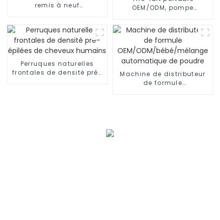
remis à neuf
OEM/ODM, pompe
SAMSUNG/XIAOMI/iPhone/NOKIA
d'allaitement en silicone
mains libres et portable
Perruques naturelles
frontales de densité pré-
Machine de distributeur
épilées de cheveux
de formule
humains
OEM/ODM/bébé/mélange
automatique de poudre