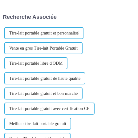
fourniture de services d'agence
comme votre identité de
d'achats aux entreprises.
marque, votre positionnement
Comme les besoins
sur le marché et les types de
Recherche Associée
d'approvisionnement des
messages...
entreprises...
Tire-lait portable gratuit et personnalisé
Vente en gros Tire-lait Portable Gratuit
Tire-lait portable libre d'ODM
Tire-lait portable gratuit de haute qualité
Tire-lait portable gratuit et bon marché
Tire-lait portable gratuit avec certification CE
Meilleur tire-lait portable gratuit