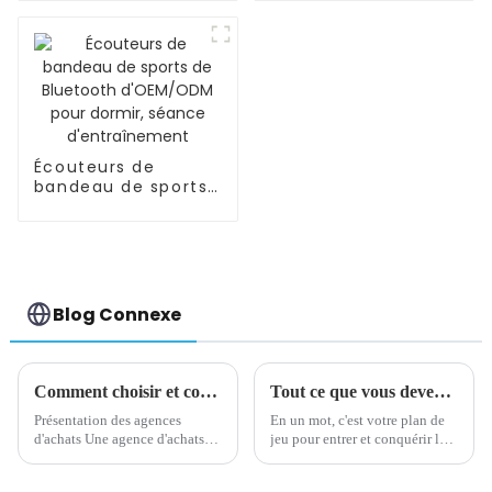
enceintes, soutien
de l'abdomen
Écouteurs de
bandeau de sports
de Bluetooth
d'OEM/ODM pour
dormir, séance
d'entraînement
Blog Connexe
Comment choisir et contacter une agence d'achat
Tout ce que vous devez savoir sur l'image de marque
Présentation des agences
En un mot, c'est votre plan de
d'achats Une agence d'achats
jeu pour entrer et conquérir le
fait référence à une
créneau de votre entreprise. Il
organisation spécialisée dans la
décrit toutes les bonnes choses,