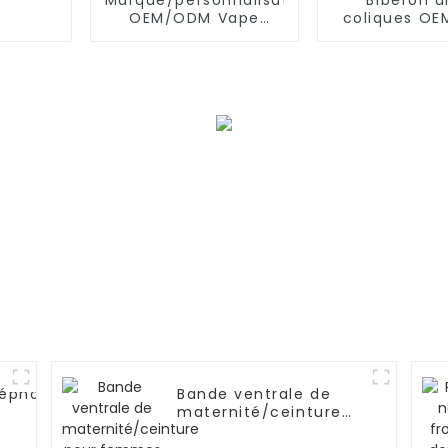
OEM/ODM Vape
coliques O
unique
pour nouve
léphone
Bande ventrale de
maternité/ceinture
one/NOKIA
pour femmes