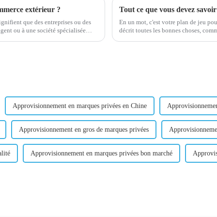
mmerce extérieur ?
Tout ce que vous devez savoi
gnifient que des entreprises ou des
En un mot, c'est votre plan de jeu pour
agent ou à une société spécialisée
décrit toutes les bonnes choses, com
s et des m...
le marché et les types de messages...
Approvisionnement en marques privées en Chine
Approvisionneme
Approvisionnement en gros de marques privées
Approvisionneme
lité
Approvisionnement en marques privées bon marché
Approvis