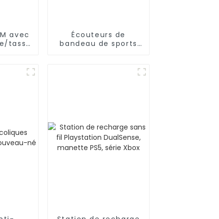
EM avec
Écouteurs de
le/tasse
bandeau de sports
he en
de Bluetooth
ne
d'OEM/ODM pour
dormir, séance
d'entraînement
nti-
Station de recharge