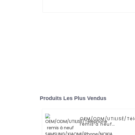
Produits Les Plus Vendus
OEM/ODM/UTILISÉ/Té
remis à neuf
SAMSUNG/XIAOMI/iPh