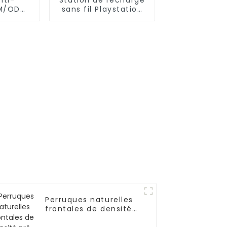
EM/ODM
sans fil Playstation
au-né
DualSense, manette
PS5, série Xbox
Perruques naturelles
frontales de densité
pré-épilées de