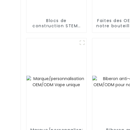
Blocs de
Faites des O
construction STEM/
notre bouteil
éducatifs, tuyaux,
d'eau ric
connecteurs
hydrogè
d'ingénierie pour
l'intelligence
Marque/personnalisation
Biberon a