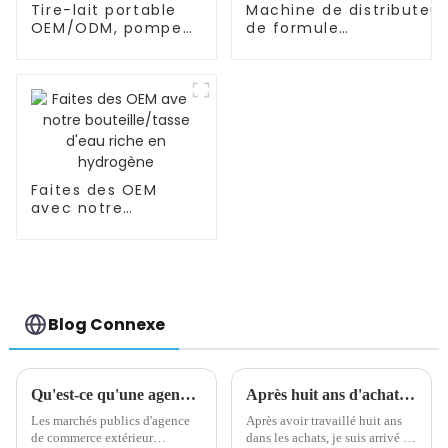
Tire-lait portable
Machine de distributeur
OEM/ODM, pompe
de formule
d'allaitement en
OEM/ODM/bébé/mélan
silicone mains
automatique de poudre
libres et portable
Faites des OEM
avec notre
bouteille/tasse
d'eau riche en
hydrogène
Blog Connexe
Qu'est-ce qu'une agence d'achat pour le commerce extérieur ?
Après huit ans d'achat, je suis arrivé à une conclusion très importante
Les marchés publics d'agence
Après avoir travaillé huit ans
de commerce extérieur
dans les achats, je suis arrivé à