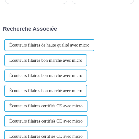
signifient que des entreprises
une conclusion très importante
ou des particuliers dans un
: la relation entre les achats et
pays ou une région confient à
les fournisseurs est la même
un agent ou à une société
que la relation entre le mariage
spécialisée dans le commerce
! Quand pu...
Recherche Associée
international l'achat des
marchandises et des m...
Écouteurs filaires de haute qualité avec micro
Écouteurs filaires bon marché avec micro
Écouteurs filaires bon marché avec micro
Écouteurs filaires bon marché avec micro
Écouteurs filaires certifiés CE avec micro
Écouteurs filaires certifiés CE avec micro
Écouteurs filaires certifiés CE avec micro