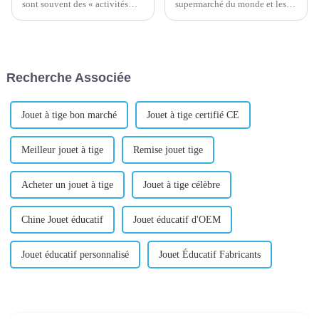
sont souvent des « activités
supermarché du monde et les
secondaires » pour les
petits produits de Yiwu
propriétaires d’entreprise. Par
peuvent être trouvés aux quatre
conséquent, la première
coins du monde. Bonjour!
question est toujours : « De
Avez-vous entendu parler du
combien d’argent ai-je besoin
marché des petits produits de
Recherche Associée
pour commencer à vendre en
Yiwu ? C'est vraiment gros !
ligne ?
Dans ce ...
Jouet à tige bon marché
Jouet à tige certifié CE
Meilleur jouet à tige
Remise jouet tige
Acheter un jouet à tige
Jouet à tige célèbre
Chine Jouet éducatif
Jouet éducatif d'OEM
Jouet éducatif personnalisé
Jouet Éducatif Fabricants