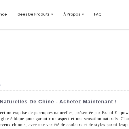
ance
Idées De Produits
À Propos
FAQ
s
Naturelles De Chine - Achetez Maintenant !
lection exquise de perruques naturelles, présentée par Brand Empow
igine éthique pour garantir un aspect et une sensation naturels. Ch
eveux chinois, avec une variété de couleurs et de styles parmi lesqu