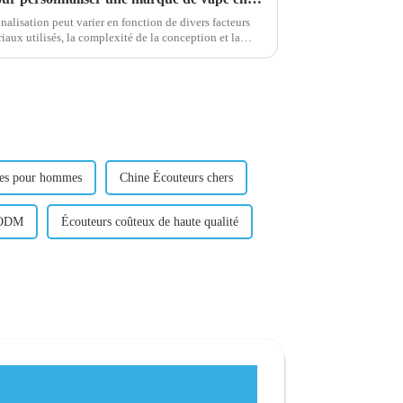
nalisation peut varier en fonction de divers facteurs
riaux utilisés, la complexité de la conception et la
ependant, quelques estimations générales...
res pour hommes
Chine Écouteurs chers
'ODM
Écouteurs coûteux de haute qualité