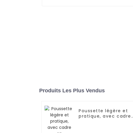
Produits Les Plus Vendus
Poussette légère et
pratique, avec cadre
en acier/aluminium,
inclinaison multi-
positions