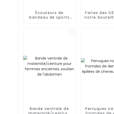
Écouteurs de
Faites des O
bandeau de sports
notre bouteil
de Bluetooth
d'eau ric
d'OEM/ODM pour
hydrogè
dormir, séance
d'entraînement
Bande ventrale de
Perruques na
maternité/ceinture
frontales de 