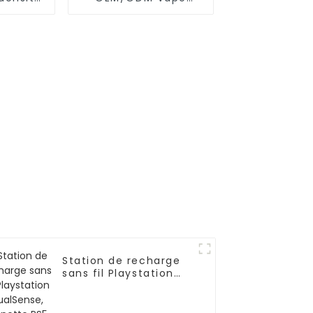
es de
unique
mains
Station de recharge
sans fil Playstation
DualSense, manette
PS5, série Xbox