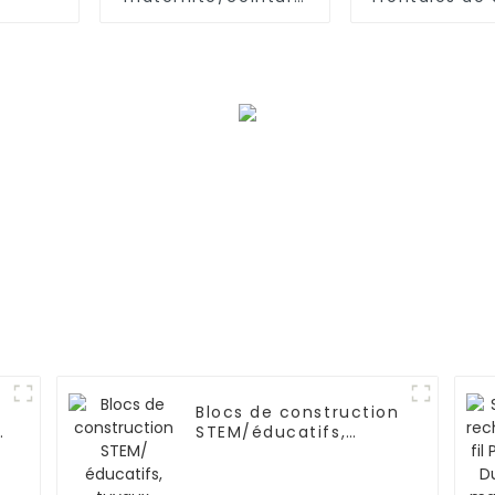
pour femmes
pré-épilé
enceintes, soutien
cheveux hu
de l'abdomen
Blocs de construction
STEM/éducatifs,
tuyaux, connecteurs
d'ingénierie pour
l'intelligence