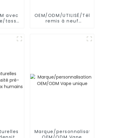
EM avec
OEM/ODM/UTILISÉ/Téléphone
le/tasse
remis à neuf
he en
SAMSUNG/XIAOMI/iPhone/NOKIA
ne
turelles
Marque/personnalisation
densité
OEM/ODM Vape