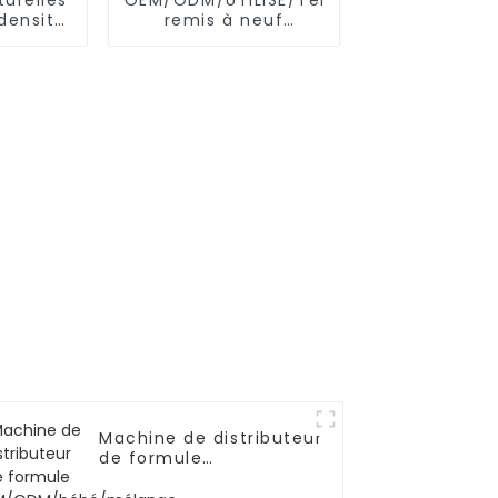
densité
remis à neuf
es de
SAMSUNG/XIAOMI/iPhone/NOKIA
mains
Machine de distributeur
de formule
OEM/ODM/bébé/mélange