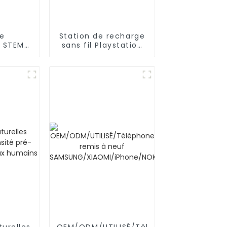
de
Station de recharge
n STEM/
sans fil Playstation
uyaux,
DualSense, manette
urs
PS5, série Xbox
e pour
ence
turelles
OEM/ODM/UTILISÉ/Téléphone