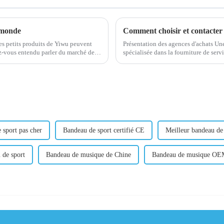
 monde
Comment choisir et contacter
s petits produits de Yiwu peuvent
Présentation des agences d'achats Une
spécialisée dans la fourniture de services 
Dans ce ...
besoins d'approvisionnement des entre
 sport pas cher
Bandeau de sport certifié CE
Meilleur bandeau de
 de sport
Bandeau de musique de Chine
Bandeau de musique O