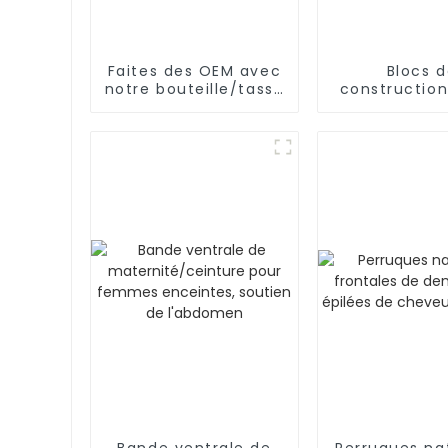
Faites des OEM avec
Blocs 
notre bouteille/tasse
constructio
d'eau riche en
éducatifs, t
hydrogène
connecte
d'ingénieri
l'intellig
Bande ventrale de
Perruques na