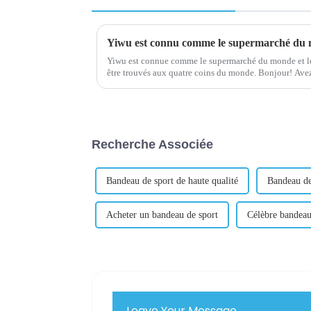
Yiwu est connu comme le supermarché du
Yiwu est connue comme le supermarché du monde et le
être trouvés aux quatre coins du monde. Bonjour! Avez-vous entendu parler du marché des
petits produits de Yiwu ? C'est vraiment gros ! 
Recherche Associée
Bandeau de sport de haute qualité
Bandeau de
Acheter un bandeau de sport
Célèbre bandeau
Leave Your Message