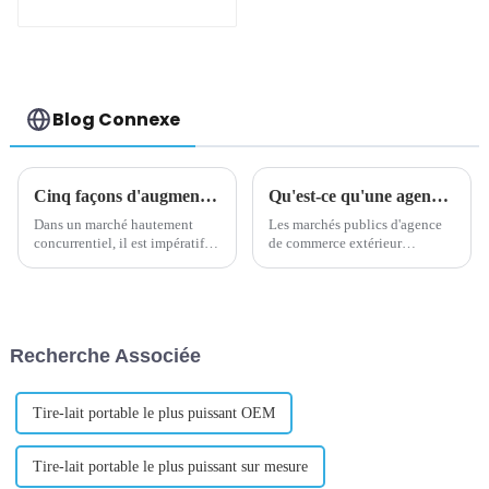
OEM/ODM/bébé/mélange
automatique de poudre
Blog Connexe
Cinq façons d'augmenter la valeur d'un produit
Qu'est-ce qu'une agence d'achat de commerce extérieur
Dans un marché hautement
Les marchés publics d'agence
concurrentiel, il est impératif
de commerce extérieur
pour les entreprises de se
signifient que des entreprises
concentrer sur les moyens
ou des particuliers dans un
d’augmenter la valeur de leurs
pays ou une région confient à
produits. Cela permet non
un agent ou à une société
seulement d'attirer de
spécialisée dans le commerce
Recherche Associée
nouveaux clients, mais
international l'achat des
également de fidéliser e...
marchandises et des m...
Tire-lait portable le plus puissant OEM
Tire-lait portable le plus puissant sur mesure