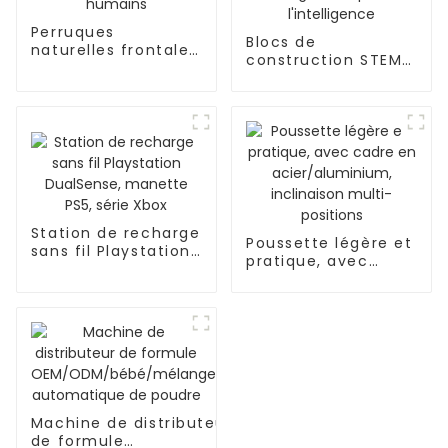
Perruques
Blocs de
naturelles frontales
construction STEM/
de densité pré-
éducatifs, tuyaux,
épilées de cheveux
connecteurs
humains
d'ingénierie pour
l'intelligence
Station de recharge
Poussette légère et
sans fil Playstation
pratique, avec
DualSense, manette
cadre en
PS5, série Xbox
acier/aluminium,
inclinaison multi-
positions
Machine de distributeur
de formule