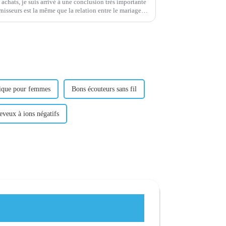
 achats, je suis arrivé à une conclusion très importante
urnisseurs est la même que la relation entre le mariage !
ique pour femmes
Bons écouteurs sans fil
eveux à ions négatifs