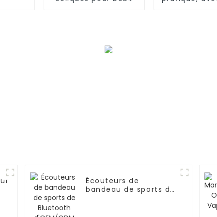
OEM/ODM pour
en acier/alu
nouveau-né
inclinaison 
positio
eur
Écouteurs de
bandeau de sports de
ange
Bluetooth d'OEM/ODM
re
pour dormir, séance
d'entraînement