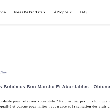
ance
Idées De Produits
À Propos
FAQ
 Cher
es Bohèmes Bon Marché Et Abordables - Obten
ordable pour rehausser votre style ? Ne cherchez pas plus loin que
qualité et conçue pour imiter l'apparence et la sensation des vrais c