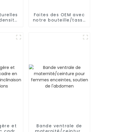
turelles
Faites des OEM avec
densité
notre bouteille/tasse
es de
d'eau riche en
mains
hydrogène
gère et
Bande ventrale de
ec cadre
maternité/ceinture