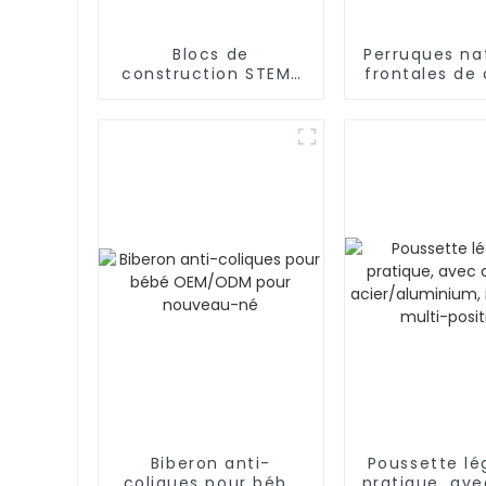
Blocs de
Perruques na
construction STEM/
frontales de 
éducatifs, tuyaux,
pré-épilé
connecteurs
cheveux hu
d'ingénierie pour
l'intelligence
Biberon anti-
Poussette lé
coliques pour bébé
pratique, av