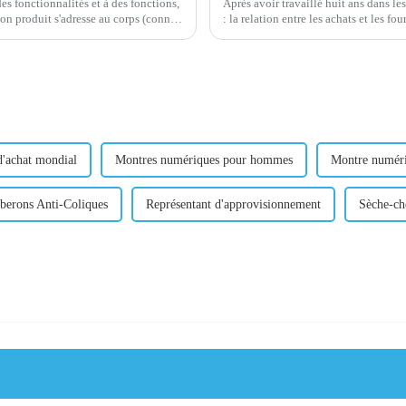
es fonctionnalités et à des fonctions,
Après avoir travaillé huit ans dans les
: la relation entre les achats et les fo
(el...
Quand pu...
d'achat mondial
Montres numériques pour hommes
Montre numér
berons Anti-Coliques
Représentant d'approvisionnement
Sèche-ch