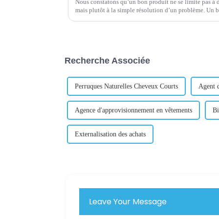
Nous constatons qu’un bon produit ne se limite pas à d
mais plutôt à la simple résolution d’un problème. Un bon produit s'adresse au corps (connaît
l'utilisateur), à l'esprit (apporte de la valeur) et à l'esprit 
Recherche Associée
Perruques Naturelles Cheveux Courts
Agent 
Agence d'approvisionnement en vêtements
Bi
Externalisation des achats
Leave Your Message