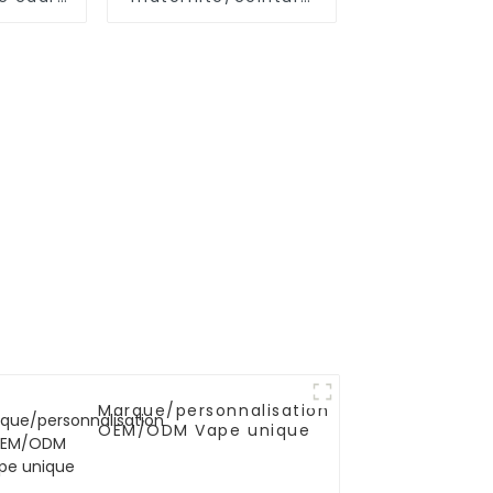
minium,
pour femmes
multi-
enceintes, soutien
ns
de l'abdomen
Marque/personnalisation
OEM/ODM Vape unique