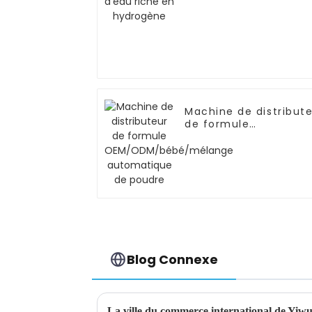
Machine de distribut
de formule
OEM/ODM/bébé/mél
automatique de poud
Blog Connexe
La ville du commerce international de Yiwu