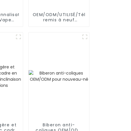
nnalisation
OEM/ODM/UTILISÉ/Téléphone
Vape
remis à neuf
e
SAMSUNG/XIAOMI/iPhone/NOKIA
gère et
Biberon anti-
ec cadre
coliques OEM/ODM