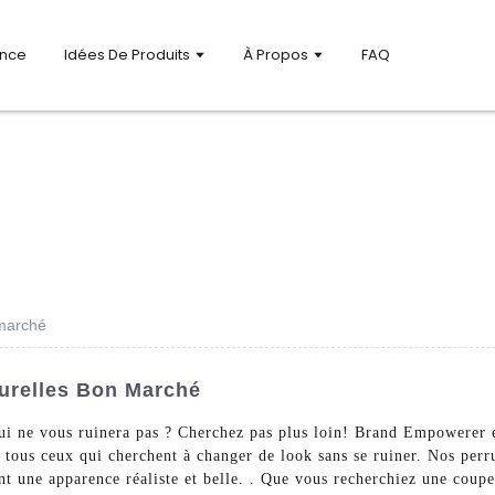
ance
Idées De Produits
À Propos
FAQ
 marché
urelles Bon Marché
qui ne vous ruinera pas ? Cherchez pas plus loin! Brand Empowerer e
 tous ceux qui cherchent à changer de look sans se ruiner. Nos perru
ent une apparence réaliste et belle. . Que vous recherchiez une coup