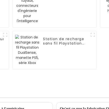
eur
Station de recharge
sans fil Playstation
ange
DualSense, manette
re
PS5, série Xbox
 à l'américaine
Qu'est-ce que la fabrication