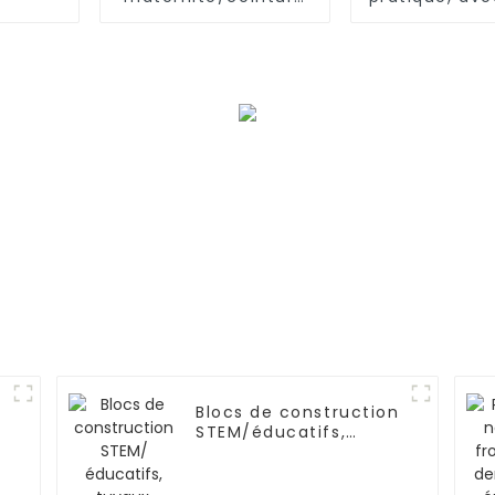
pour femmes
en acier/alu
enceintes, soutien
inclinaison 
de l'abdomen
positio
Blocs de construction
STEM/éducatifs,
tuyaux, connecteurs
d'ingénierie pour
l'intelligence