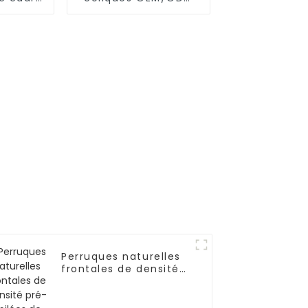
minium,
pour nouveau-né
multi-
ns
Perruques naturelles
frontales de densité
pré-épilées de
cheveux humains