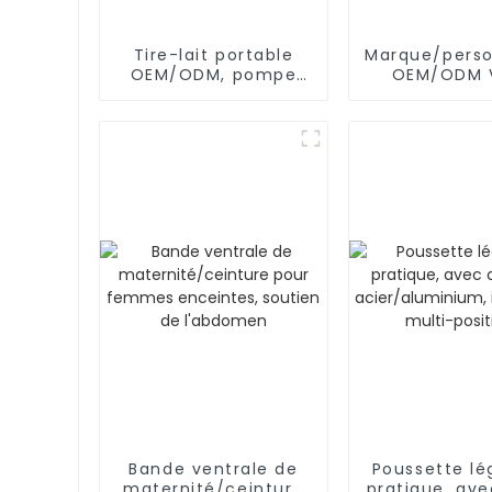
Tire-lait portable
Marque/perso
OEM/ODM, pompe
OEM/ODM 
d'allaitement en
uniqu
silicone mains libres
et portable
Bande ventrale de
Poussette lé
maternité/ceinture
pratique, av