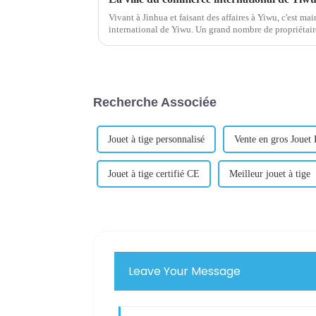
Vivant à Jinhua et faisant des affaires à Yiwu, c'est m
international de Yiwu. Un grand nombre de propriétaires de stands sur le marché de gros des
petits produits de Yiwu viennent du monde entier et...
Recherche Associée
Jouet à tige personnalisé
Vente en gros Jouet
Jouet à tige certifié CE
Meilleur jouet à tige
Leave Your Message