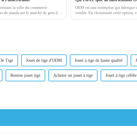
aintenant la ville du commerce
OEM est une entreprise qui fabrique d
vendre. En choisissant cette option, vous importez puis vendez les produits d’autres
sociétés mais sous votre marque.
 De Tige
Jouet de tige d'ODM
Jouet à tige de haute qualité
Remise jouet tige
Acheter un jouet à tige
Jouet à tige célèbr