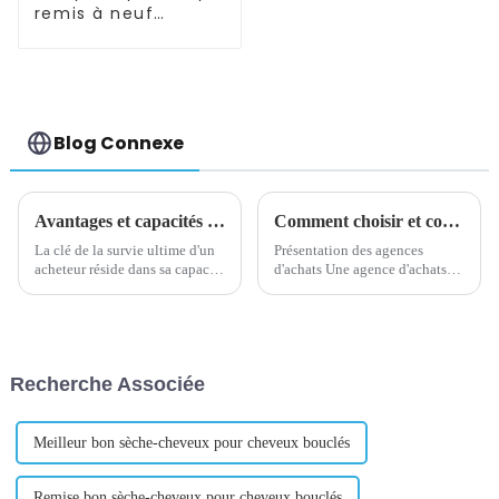
remis à neuf
SAMSUNG/XIAOMI/iPhone/NOKIA
Blog Connexe
Avantages et capacités des agents d'achat
Comment choisir et contacter une agence d'achat
La clé de la survie ultime d'un
Présentation des agences
acheteur réside dans sa capacité
d'achats Une agence d'achats
à acheter des matériaux bon
fait référence à une
marché et de haute qualité pour
organisation spécialisée dans la
ses clients. Par conséquent, une
fourniture de services d'agence
opération à faible coût est...
d'achats aux entreprises.
Comme les besoins
Recherche Associée
d'approvisionnement des
entreprises...
Meilleur bon sèche-cheveux pour cheveux bouclés
Remise bon sèche-cheveux pour cheveux bouclés