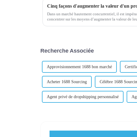
Cinq façons d'augmenter la valeur d'un pr
Dans un marché hautement concurrentiel, il est impérati
concentrer sur les moyens d’augmenter la valeur de leurs produits. 
seulement d'attirer de nouveaux clients, mais également 
Recherche Associée
Approvisionnement 1688 bon marché
Certif
Acheter 1688 Sourcing
Célèbre 1688 Sourci
Agent privé de dropshipping personnalisé
Age