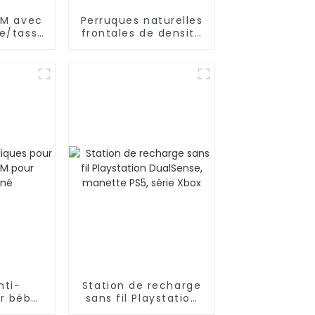
EM avec
Perruques naturelles
le/tasse
frontales de densité
he en
pré-épilées de
ne
cheveux humains
nti-
Station de recharge
ur bébé
sans fil Playstation
pour
DualSense, manette