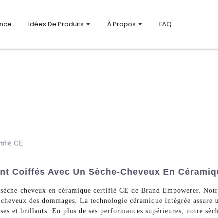
ance
Idées De Produits
À Propos
FAQ
ifié CE
nt Coiffés Avec Un Sèche-Cheveux En Céramiqu
e sèche-cheveux en céramique certifié CE de Brand Empowerer. Notr
s cheveux des dommages. La technologie céramique intégrée assure u
lisses et brillants. En plus de ses performances supérieures, notre sè