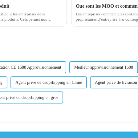
oduit
Que sont les MOQ et comment s
f pour les entreprises de se
Les entreprises commerciales sont sou
Cela permet non
propriétaires d’entreprise. Par conséquent, la première question est toujours : « De combien
de fidéliser e...
d’argent ai-je besoin pour commencer
ication CE 1688 Approvisionnement
Meilleur approvisionnement 1688
ng
Agent privé de dropshipping en Chine
Agent privé de livraiso
nt privé de dropshipping en gros