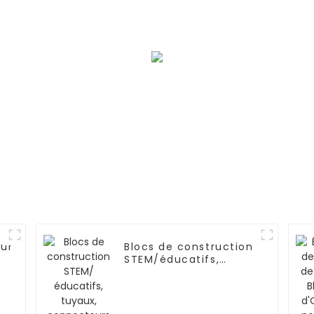
enceintes, soutien
nouveau
de l'abdomen
eur
Blocs de construction
STEM/éducatifs,
ange
tuyaux, connecteurs
re
d'ingénierie pour
l'intelligence