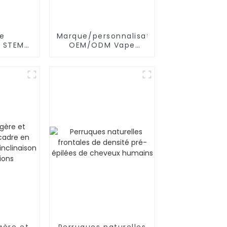
de
Marque/personnalisation
n STEM/
OEM/ODM Vape
uyaux,
unique
urs
e pour
ence
gère et
Perruques naturelles