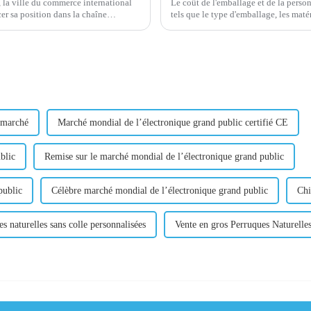
 la ville du commerce international
Le coût de l'emballage et de la person
er sa position dans la chaîne
tels que le type d'emballage, les maté
d'approvisionnement des événements sportifs internationaux. Cela peut inclure...
quantité commandée. C
 marché
Marché mondial de l’électronique grand public certifié CE
blic
Remise sur le marché mondial de l’électronique grand public
public
Célèbre marché mondial de l’électronique grand public
Chi
s naturelles sans colle personnalisées
Vente en gros Perruques Naturelle