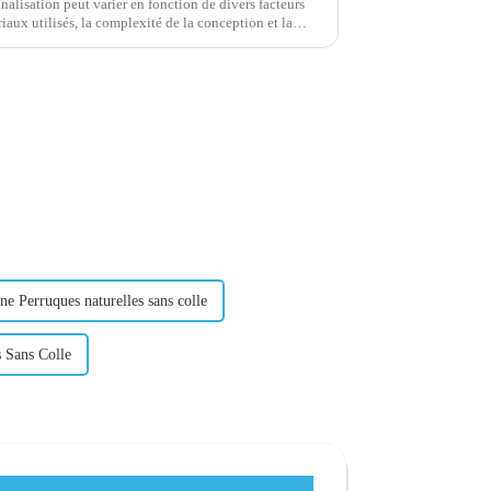
nalisation peut varier en fonction de divers facteurs
riaux utilisés, la complexité de la conception et la
ependant, quelques estimations générales...
ne Perruques naturelles sans colle
s Sans Colle