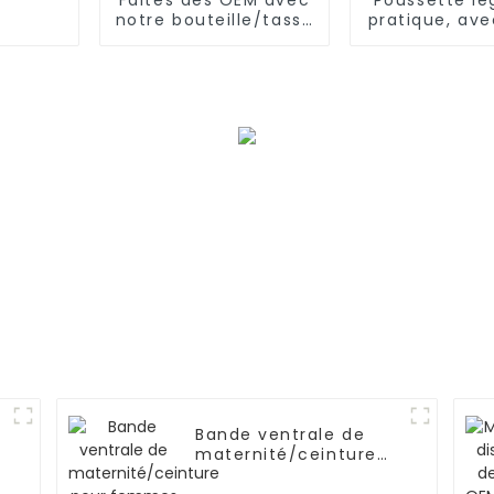
notre bouteille/tasse
pratique, av
d'eau riche en
en acier/alu
hydrogène
inclinaison 
positio
Bande ventrale de
e
maternité/ceinture
M
pour femmes