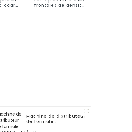
ec cadre
frontales de densité
minium,
pré-épilées de
multi-
cheveux humains
ns
Machine de distributeur
de formule
OEM/ODM/bébé/mélange