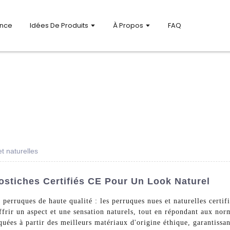
ance
Idées De Produits
À Propos
FAQ
t naturelles
ostiches Certifiés CE Pour Un Look Naturel
e perruques de haute qualité : les perruques nues et naturelles cert
rir un aspect et une sensation naturels, tout en répondant aux norm
uées à partir des meilleurs matériaux d'origine éthique, garantissan