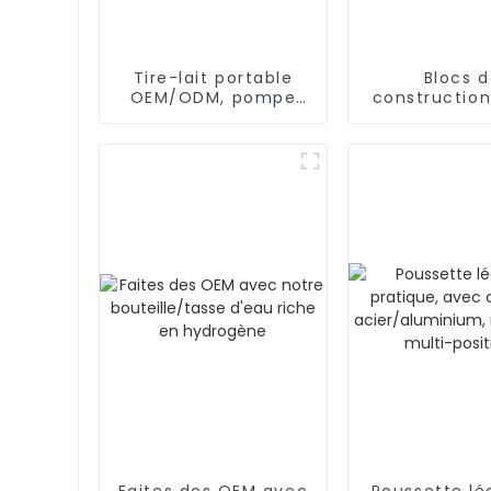
Tire-lait portable
Blocs 
OEM/ODM, pompe
constructio
d'allaitement en
éducatifs, t
silicone mains libres
connecte
et portable
d'ingénieri
l'intellig
Faites des OEM avec
Poussette lé