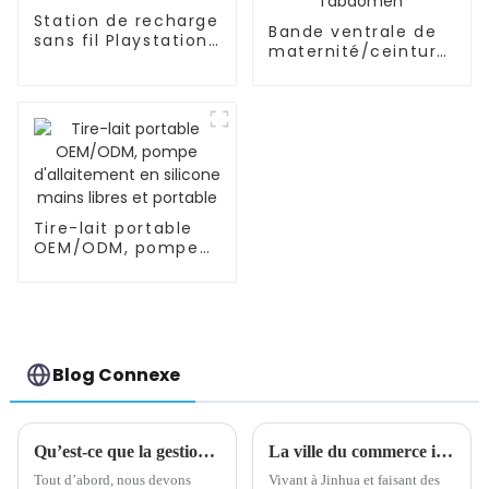
Station de recharge
Bande ventrale de
sans fil Playstation
maternité/ceinture
DualSense, manette
pour femmes
PS5, série Xbox
enceintes, soutien
de l'abdomen
Tire-lait portable
OEM/ODM, pompe
d'allaitement en
silicone mains
libres et portable
Blog Connexe
Qu’est-ce que la gestion de la chaîne d’approvisionnement ?
La ville du commerce international de Yiwu à l'américaine
Tout d’abord, nous devons
Vivant à Jinhua et faisant des