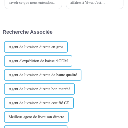
savoir ce que nous entendons
affaires à Yiwu, c'est
par chaîne
maintenant la ville du
d’approvisionnement. Il s'agit
commerce international de
du réseau qui constitue chaque
Yiwu. Un grand nombre de
partie de votre produit, depuis
propriétaires de stands sur le
l'approvisionnement en
marché de gros des petits
Recherche Associée
matériaux jusqu'à la
produits de Yiwu viennent du
fabrication, la vente et l'atteinte
monde entier et...
des clients.
Agent de livraison directe en gros
Agent d'expédition de baisse d'ODM
Agent de livraison directe de haute qualité
Agent de livraison directe bon marché
Agent de livraison directe certifié CE
Meilleur agent de livraison directe