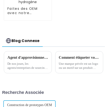
Faites des OEM
avec notre
bouteille/tasse
d'eau riche en
hydrogène
Blog Connexe
Agent d'approvisionnement 101 : qui sont-ils ? Comment ils travaillent? Comment facturent-ils ?
Comment étiqueter vos produits en privé
De nos jours, les
Une marque privée est un logo
agents/entreprises de sourcing
ou un motif sur un produit
jouent un rôle de plus en plus
fabriqué par un fabricant et
important dans la gestion des
vendu sous la marque du
chaînes d’approvisionnement
détaillant. Il représente les
internationales.
détaillants et contribue à
fidéliser la marque. Lorsque
Recherche Associée
vous mettez votre l...
Construction de prototypes OEM