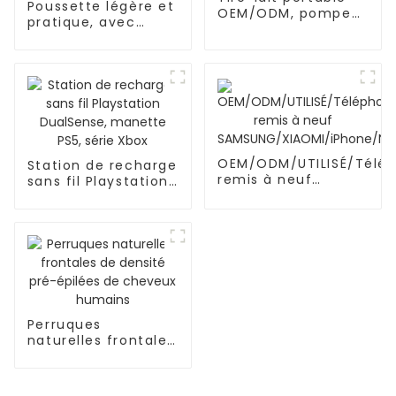
Poussette légère et
OEM/ODM, pompe
pratique, avec
d'allaitement en
cadre en
silicone mains
acier/aluminium,
libres et portable
inclinaison multi-
positions
OEM/ODM/UTILISÉ/Télé
Station de recharge
remis à neuf
sans fil Playstation
SAMSUNG/XIAOMI/iPhon
DualSense, manette
PS5, série Xbox
Perruques
naturelles frontales
de densité pré-
épilées de cheveux
humains