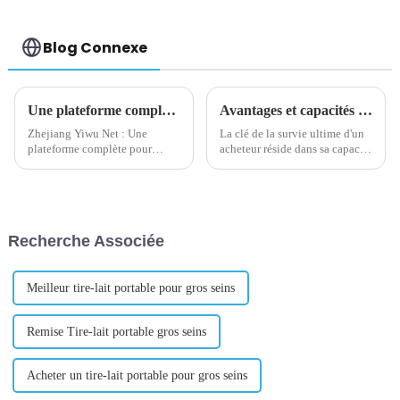
Blog Connexe
Une plateforme complète pour promouvoir le développement du commerce électronique sur le marché des petites matières premières
Avantages et capacités des agents d'achat
Zhejiang Yiwu Net : Une
La clé de la survie ultime d'un
plateforme complète pour
acheteur réside dans sa capacité
promouvoir le développement
à acheter des matériaux bon
du commerce électronique sur
marché et de haute qualité pour
le marché des petites matières
ses clients. Par conséquent, une
premières Introduction : Avec
opération à faible coût est...
le développement rapide
Recherche Associée
d'Internet, le commerce
électronique est devenu...
Meilleur tire-lait portable pour gros seins
Remise Tire-lait portable gros seins
Acheter un tire-lait portable pour gros seins