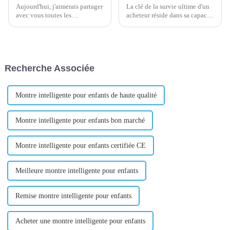
Aujourd'hui, j'aimerais partager
La clé de la survie ultime d'un
avec vous toutes les
acheteur réside dans sa capacité
expériences que j'ai
à acheter des matériaux bon
accumulées à Yiwugou ! Parce
marché et de haute qualité pour
que la ville du commerce
ses clients. Par conséquent, une
international de Yiwu se
opération à faible coût est...
compose de la phase I et de la
Recherche Associée
phase II et a une vaste
superficie, l'achat de bons...
Montre intelligente pour enfants de haute qualité
Montre intelligente pour enfants bon marché
Montre intelligente pour enfants certifiée CE
Meilleure montre intelligente pour enfants
Remise montre intelligente pour enfants
Acheter une montre intelligente pour enfants