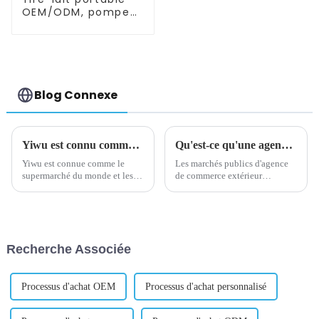
OEM/ODM, pompe
d'allaitement en
silicone mains
libres et portable
Blog Connexe
Yiwu est connu comme le supermarché du monde
Qu'est-ce qu'une agence d'achat pour le commerce extérieur ?
Yiwu est connue comme le
Les marchés publics d'agence
supermarché du monde et les
de commerce extérieur
petits produits de Yiwu
signifient que des entreprises
peuvent être trouvés aux quatre
ou des particuliers dans un
coins du monde. Bonjour!
pays ou une région confient à
Avez-vous entendu parler du
un agent ou à une société
marché des petits produits de
spécialisée dans le commerce
Recherche Associée
Yiwu ? C'est vraiment gros !
international l'achat des
Dans ce ...
marchandises et des m...
Processus d'achat OEM
Processus d'achat personnalisé