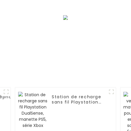
dormir, séance
d'entraînement
léphone
Station de recharge
sans fil Playstation
one/NOKIA
DualSense, manette
PS5, série Xbox