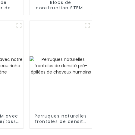
 de
Blocs de
ur de
construction STEM/
e
éducatifs, tuyaux,
bé/mélange
connecteurs
ue de
d'ingénierie pour
e
l'intelligence
EM avec
Perruques naturelles
le/tasse
frontales de densité
he en
pré-épilées de
ne
cheveux humains