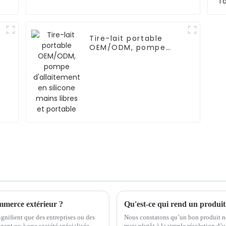
Tire-lait portable
OEM/ODM, pompe
d'allaitement en
silicone mains libres
et portable
mmerce extérieur ?
Qu'est-ce qui rend un produit
gnifient que des entreprises ou des
Nous constatons qu’un bon produit ne 
agent ou à une société spécialisée
mais plutôt à la simple résolution d’un problème. Un bon produit s'ad