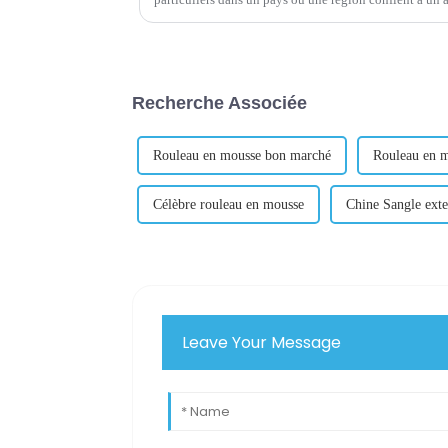
dans le commerce international l'achat des marchandise
Recherche Associée
Rouleau en mousse bon marché
Rouleau en m
Célèbre rouleau en mousse
Chine Sangle exte
Leave Your Message