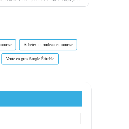
leur) et à l'esprit (el...
 mousse
Acheter un rouleau en mousse
Vente en gros Sangle Étirable