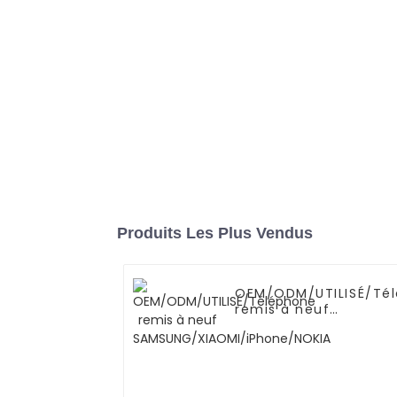
Produits Les Plus Vendus
OEM/ODM/UTILISÉ/Té
remis à neuf
SAMSUNG/XIAOMI/iPh