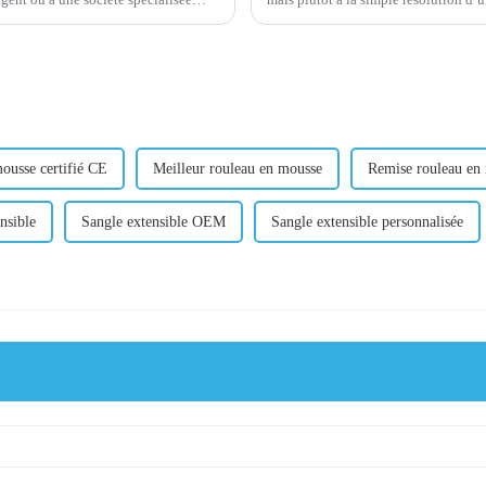
s et des m...
l'utilisateur), à l'esprit (apporte de la va
ousse certifié CE
Meilleur rouleau en mousse
Remise rouleau en
nsible
Sangle extensible OEM
Sangle extensible personnalisée