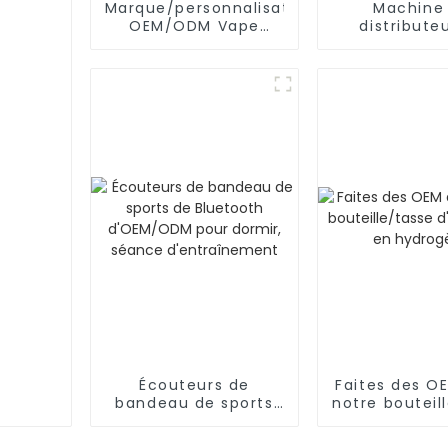
Marque/personnalisation
Machine
OEM/ODM Vape
distribute
unique
formul
OEM/ODM/bé
automatiq
poudr
Écouteurs de
Faites des O
bandeau de sports
notre bouteil
de Bluetooth
d'eau ric
d'OEM/ODM pour
hydrogè