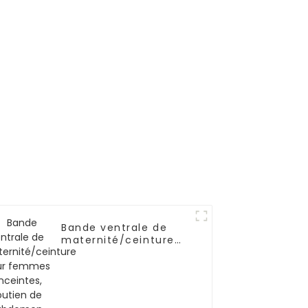
Bande ventrale de
maternité/ceinture
pour femmes
enceintes, soutien de
l'abdomen