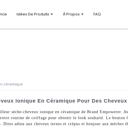
ance
Idées De Produits
À Propos
FAQ
en céramique
veux Ionique En Céramique Pour Des Cheveux L
eilleur sèche-cheveux ionique en céramique de Brand Empowerer. Avec
otre routine de coiffage pour obtenir le look souhaité. Le bouton C
s. Dites adieu aux cheveux ternes et crépus et bonjour aux mèches él