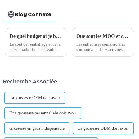
Blog Connexe
De quel budget ai-je besoin pour personnaliser une marque de vape en provenance de Chine
Que sont les MOQ et comment sont-ils calculés ?
Le coût de l'emballage et de la
Les entreprises commerciales
personnalisation peut varier en
sont souvent des « activités
fonction de divers facteurs tels
secondaires » pour les
que le type d'emballage, les
propriétaires d’entreprise. Par
matériaux utilisés, la
conséquent, la première
complexité de la conception et
question est toujours : « de
la quantité commandée.
combien d’argent ai-je besoin
Recherche Associée
Cependant, quelques
pour commencer à vendre en
estimations générales...
ligne ?
La grossesse OEM doit avoir
Une grossesse personnalisée doit avoir
Grossesse en gros indispensable
La grossesse ODM doit avoir