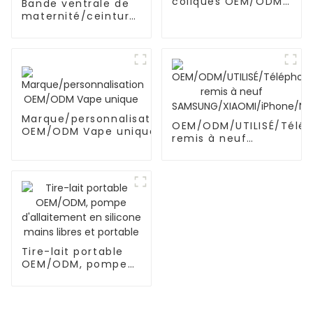
coliques OEM/ODM
Bande ventrale de
pour nouveau-né
maternité/ceinture
pour femmes
enceintes, soutien
de l'abdomen
Marque/personnalisation
OEM/ODM/UTILISÉ/Télé
OEM/ODM Vape unique
remis à neuf
SAMSUNG/XIAOMI/iPhon
Tire-lait portable
OEM/ODM, pompe
d'allaitement en
silicone mains
libres et portable