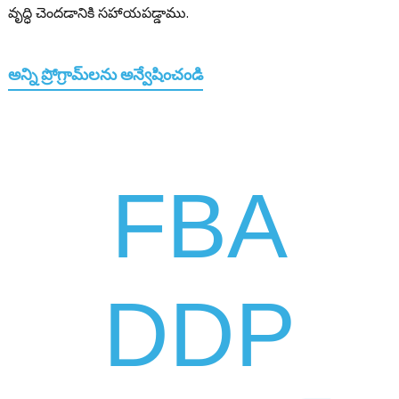
వృద్ధి చెందడానికి సహాయపడ్డాము.
అన్ని ప్రోగ్రామ్‌లను అన్వేషించండి
FBA
DDP