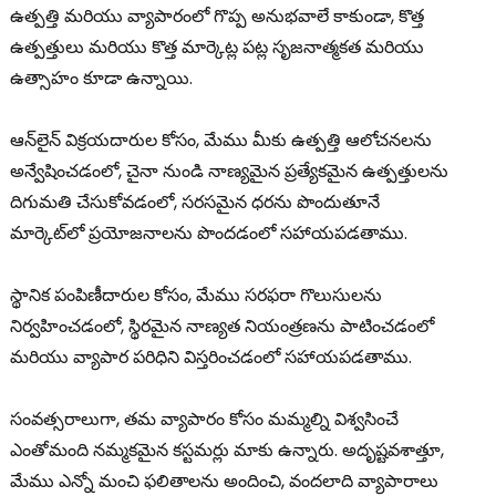
ఉత్పత్తి మరియు వ్యాపారంలో గొప్ప అనుభవాలే కాకుండా, కొత్త
ఉత్పత్తులు మరియు కొత్త మార్కెట్ల పట్ల సృజనాత్మకత మరియు
ఉత్సాహం కూడా ఉన్నాయి.
ఆన్‌లైన్ విక్రయదారుల కోసం, మేము మీకు ఉత్పత్తి ఆలోచనలను
అన్వేషించడంలో, చైనా నుండి నాణ్యమైన ప్రత్యేకమైన ఉత్పత్తులను
దిగుమతి చేసుకోవడంలో, సరసమైన ధరను పొందుతూనే
మార్కెట్‌లో ప్రయోజనాలను పొందడంలో సహాయపడతాము.
స్థానిక పంపిణీదారుల కోసం, మేము సరఫరా గొలుసులను
నిర్వహించడంలో, స్థిరమైన నాణ్యత నియంత్రణను పాటించడంలో
మరియు వ్యాపార పరిధిని విస్తరించడంలో సహాయపడతాము.
సంవత్సరాలుగా, తమ వ్యాపారం కోసం మమ్మల్ని విశ్వసించే
ఎంతోమంది నమ్మకమైన కస్టమర్లు మాకు ఉన్నారు. అదృష్టవశాత్తూ,
మేము ఎన్నో మంచి ఫలితాలను అందించి, వందలాది వ్యాపారాలు