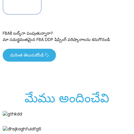
FBAకి బల్క్‌గా పంపుతున్నారా?
మా సమర్థవంతమైన FBA DDP షిప్పింగ్ పరిష్కారాలను కనుగొనండి
మరింత తెలుసుకోండి
మేము అందించేవి