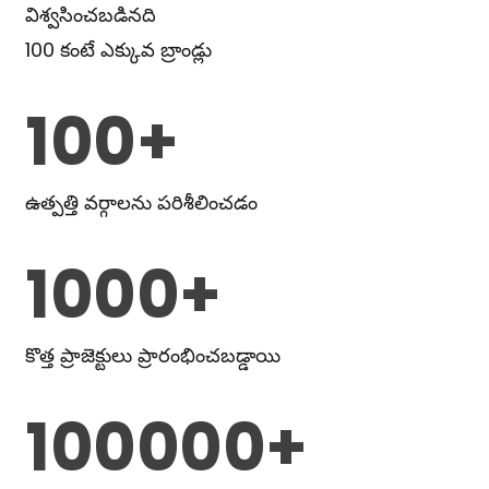
విశ్వసించబడినది
100 కంటే ఎక్కువ బ్రాండ్లు
100+
ఉత్పత్తి వర్గాలను పరిశీలించడం
1000+
కొత్త ప్రాజెక్టులు ప్రారంభించబడ్డాయి
100000+