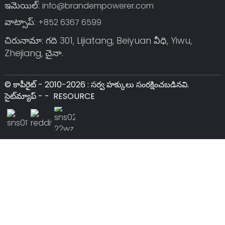
ఇమెయిల్:
info@brandempowerer.com
వాట్సాప్:
+852 6367 6599
చిరునామా: గది 301, Lijiatang, Beiyuan వీధి, Yiwu,
Zhejiang, చైనా.
© కాపీరైట్ - 2010-2026 : సర్వ హక్కులు సంరక్షించబడినవి.
సైట్‌మ్యాప్
-
-
RESOURCE