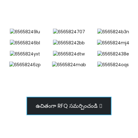
ఉచితంగా RFQ సమర్పించండి