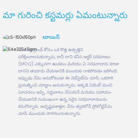
మా గురించి కస్టమర్లు ఏమంటున్నారు
లూయిస్
నేను నా బ్రాండ్ కోసం ఒక కొత్త ఉత్పత్తిని
పరీక్షించాలనుకున్నాను, కానీ దాని కనీస ఆర్డర్ పరిమాణం
(MOQ) ఎక్కువగా ఉండటం మరియు ఏ సరఫరాదారు కూడా
దానిని తయారు చేయడానికి ముందుకు రాకపోవడం జరిగింది.
అప్పుడు నేను అనుకోకుండా ఈ వెబ్‌సైట్‌ను చూసి, ఒకసారి
ప్రయత్నించి చూద్దాం అనుకున్నాను. అక్కడి ఏజెంట్ మంచి
సూచనలు ఇచ్చి, సర్దుబాటు చేసుకునే మరియు సహాయం
చేయడానికి సుముఖంగా ఉన్న సరైన సరఫరాదారులను
కనుగొన్నారు. అదృష్టవశాత్తూ, నేను త్వరలోనే ప్రోటోటైప్‌ను
చూసి ముందుకు సాగగలుగుతున్నాను.