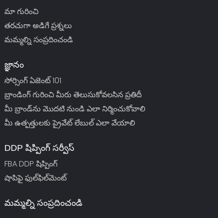
మా గురించి
తరచుగా అడిగే ప్రశ్నలు
మమ్మల్ని సంప్రదించండి
జ్ఞానం
సోర్సింగ్ ఏజెంట్ 101
బ్రాండింగ్ గురించి మీరు తెలుసుకోవలసిన ప్రతిదీ
మీ బ్రాండ్‌ను మొదటి నుండి ఎలా నిర్మించుకోవాలి
మీ ఉత్పత్తులకు ప్రైవేట్ లేబుల్ ఎలా వేయాలి
DDP షిప్పింగ్ సర్వీస్
FBA DDP షిప్పింగ్
షాపిఫై ఫుల్‌ఫిల్‌మెంట్
మమ్మల్ని సంప్రదించండి