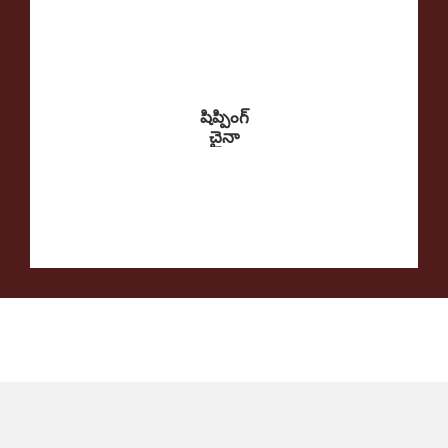
షిప్పింగ్
చైనా