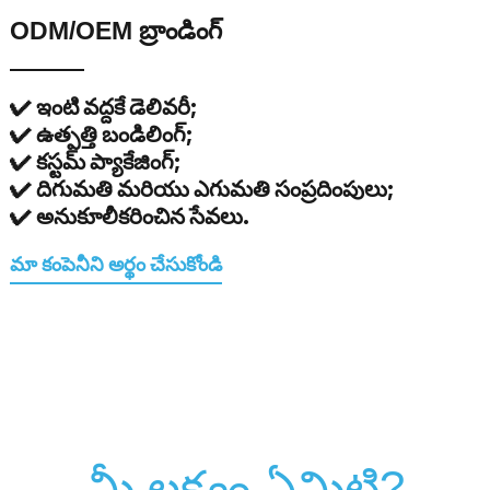
ODM/OEM బ్రాండింగ్
✔ ఇంటి వద్దకే డెలివరీ;
✔ ఉత్పత్తి బండిలింగ్;
✔ కస్టమ్ ప్యాకేజింగ్;
✔ దిగుమతి మరియు ఎగుమతి సంప్రదింపులు;
✔ అనుకూలీకరించిన సేవలు.
మా కంపెనీని అర్థం చేసుకోండి
మీ లక్ష్యం ఏమిటి?