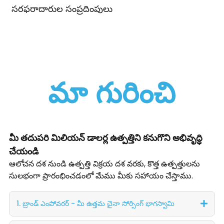
సరఫరాదారుల సంప్రదింపులు
మా గురించి
మీ తదుపరి మిలియన్ డాలర్ల ఉత్పత్తిని కనుగొని అభివృద్ధి
చేయండి
ఆలోచన దశ నుండి ఉత్పత్తి విక్రయ దశ వరకు, కొత్త ఉత్పత్తులను
సులభంగా ప్రారంభించడంలో మేము మీకు సహాయం చేస్తాము.
1. బ్రాండ్ ఎంపోవరర్ - మీ ఉత్తమ చైనా సోర్సింగ్ భాగస్వామి