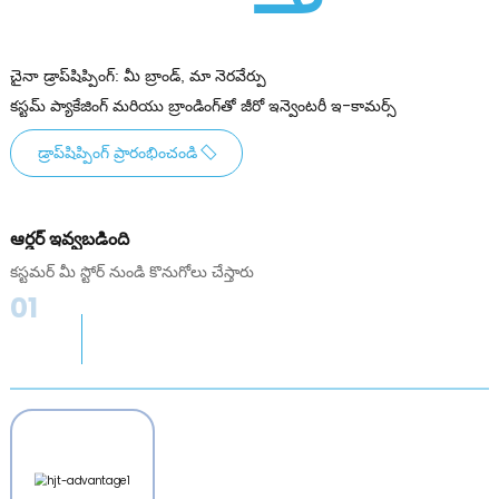
చైనా డ్రాప్‌షిప్పింగ్: మీ బ్రాండ్, మా నెరవేర్పు
కస్టమ్ ప్యాకేజింగ్ మరియు బ్రాండింగ్‌తో జీరో ఇన్వెంటరీ ఇ-కామర్స్
డ్రాప్‌షిప్పింగ్ ప్రారంభించండి
ఆర్డర్ ఇవ్వబడింది
కస్టమర్ మీ స్టోర్ నుండి కొనుగోలు చేస్తారు
01