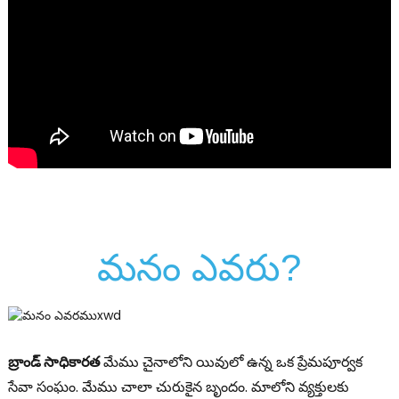
మనం ఎవరు?
బ్రాండ్ సాధికారత
మేము చైనాలోని యివులో ఉన్న ఒక ప్రేమపూర్వక
సేవా సంఘం. మేము చాలా చురుకైన బృందం. మాలోని వ్యక్తులకు