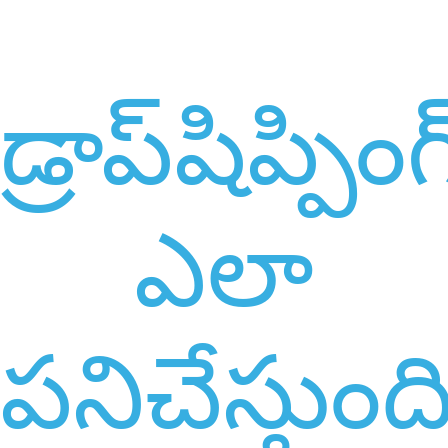
డ్రాప్‌షిప్పింగ
ఎలా
పనిచేస్తుంద