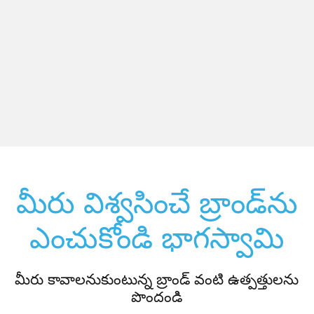
మీరు విశ్వసించే బ్రాండ్‌ను
ఎంచుకోండి భాగస్వామి
మీరు కావాలనుకుంటున్న బ్రాండ్ వంటి ఉత్పత్తులను
పొందండి