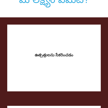
ఉత్పత్తులను సేకరించడం