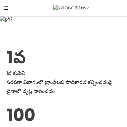
1వ
1వ కంపెనీ
సరఫరా విభాగంలో బ్రాండ్‌లకు సాధికారత కల్పించడంపై
చైనాలో దృష్టి సారించడం
100