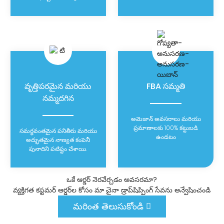
వృత్తిపరమైన మరియు
FBA సమ్మతి
నమ్మదగిన
అమెజాన్ అవసరాలు మరియు
ప్రమాణాలకు 100% కట్టుబడి
సమర్థవంతమైన పనితీరు మరియు
ఉండటం
అద్భుతమైన నాణ్యత కంపెనీ
పునాదిని పటిష్టం చేశాయి.
ఒకే ఆర్డర్ నెరవేర్చడం అవసరమా?
వ్యక్తిగత కస్టమర్ ఆర్డర్‌ల కోసం మా చైనా డ్రాప్‌షిప్పింగ్ సేవను అన్వేషించండి
మరింత తెలుసుకోండి