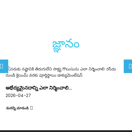
జ్ఞానం
అభేద్యమైనదాన్ని ఎలా నిర్మించాలి...
2026-04-27
మరిన్ని చూడండి