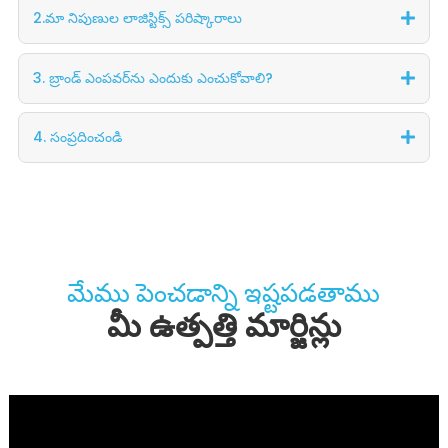
2.మా నిపుణుల లాజిస్టిక్స్ పరిష్కారాలు
3. బ్రాండ్ ఎంపవర్‌ను ఎందుకు ఎంచుకోవాలి?
4. సంప్రదించండి
మేము పెంచడాన్ని ఇష్టపడతాము
మీ ఉత్పత్తి మార్జిన్లు