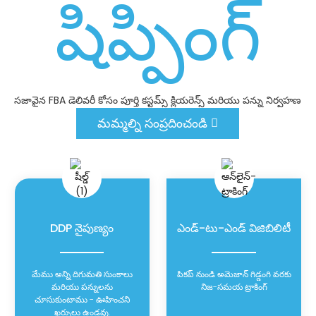
షిప్పింగ్
సజావైన FBA డెలివరీ కోసం పూర్తి కస్టమ్స్ క్లియరెన్స్ మరియు పన్ను నిర్వహణ
మమ్మల్ని సంప్రదించండి
DDP నైపుణ్యం
ఎండ్-టు-ఎండ్ విజిబిలిటీ
మేము అన్ని దిగుమతి సుంకాలు
పికప్ నుండి అమెజాన్ గిడ్డంగి వరకు
మరియు పన్నులను
నిజ-సమయ ట్రాకింగ్
చూసుకుంటాము - ఊహించని
ఖర్చులు ఉండవు.