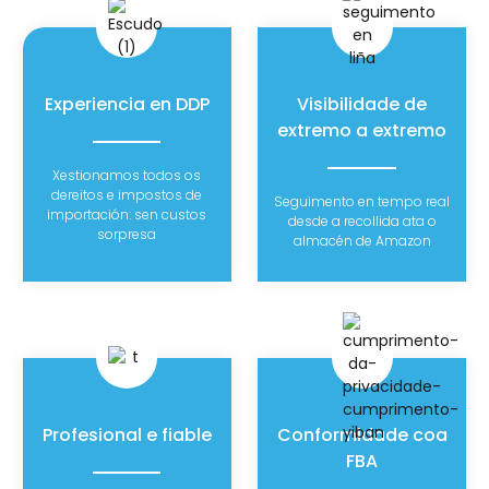
Experiencia en DDP
Visibilidade de
extremo a extremo
Xestionamos todos os
dereitos e impostos de
Seguimento en tempo real
importación: sen custos
desde a recollida ata o
sorpresa
almacén de Amazon
Profesional e fiable
Conformidade coa
FBA