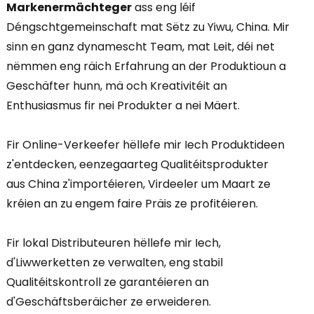
Markenermächteger
ass eng léif
Déngschtgemeinschaft mat Sëtz zu Yiwu, China. Mir
sinn en ganz dynamescht Team, mat Leit, déi net
nëmmen eng räich Erfahrung an der Produktioun a
Geschäfter hunn, mä och Kreativitéit an
Enthusiasmus fir nei Produkter a nei Mäert.
Fir Online-Verkeefer hëllefe mir Iech Produktideen
z'entdecken, eenzegaarteg Qualitéitsprodukter
aus China z'importéieren, Virdeeler um Maart ze
kréien an zu engem faire Präis ze profitéieren.
Fir lokal Distributeuren hëllefe mir Iech,
d'Liwwerketten ze verwalten, eng stabil
Qualitéitskontroll ze garantéieren an
d'Geschäftsberäicher ze erweideren.