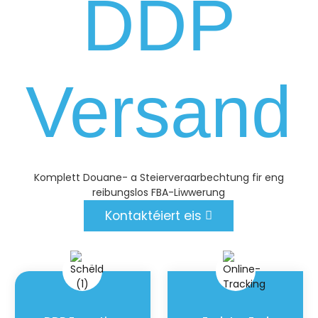
DDP
Versand
Komplett Douane- a Steierveraarbechtung fir eng
reibungslos FBA-Liwwerung
Kontaktéiert eis