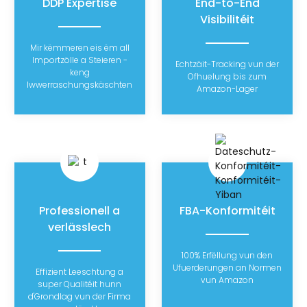
DDP Expertise
End-to-End
Visibilitéit
Mir këmmeren eis ëm all
Importzölle a Steieren -
Echtzäit-Tracking vun der
keng
Ofhuelung bis zum
Iwwerraschungskäschten
Amazon-Lager
Professionell a
FBA-Konformitéit
verlässlech
100% Erfëllung vun den
Ufuerderungen an Normen
Effizient Leeschtung a
vun Amazon
super Qualitéit hunn
d'Grondlag vun der Firma