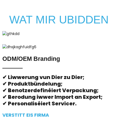
WAT MIR UBIDDEN
ODM/OEM Branding
✔ Liwwerung vun Dier zu Dier;
✔ Produktbündelung;
✔ Benotzerdefinéiert Verpackung;
✔ Berodung iwwer Import an Export;
✔ Personaliséiert Servicer.
VERSTITT EIS FIRMA