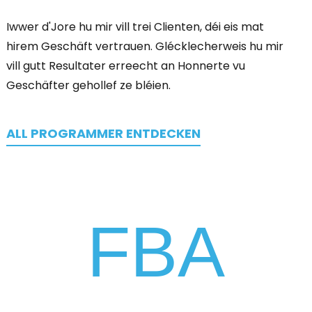
Iwwer d'Jore hu mir vill trei Clienten, déi eis mat
hirem Geschäft vertrauen. Glécklecherweis hu mir
vill gutt Resultater erreecht an Honnerte vu
Geschäfter gehollef ze bléien.
ALL PROGRAMMER ENTDECKEN
FBA