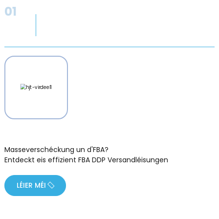
01
Masseverschéckung un d'FBA?
Entdeckt eis effizient FBA DDP Versandléisungen
LÉIER MÉI