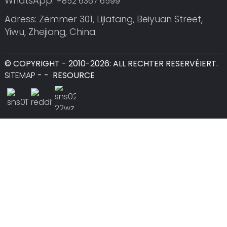
WhatsApp:
+852 6367 6599
Adress: Zëmmer 301, Lijiatang, Beiyuan Street,
Yiwu, Zhejiang, China.
© COPYRIGHT - 2010-2026: ALL RECHTER RESERVÉIERT.
SITEMAP
-
-
RESOURCE