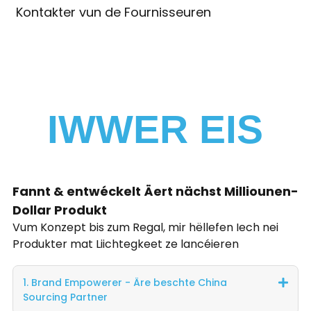
Kontakter vun de Fournisseuren
IWWER EIS
Fannt & entwéckelt Äert nächst Milliounen-
Dollar Produkt
Vum Konzept bis zum Regal, mir hëllefen Iech nei
Produkter mat Liichtegkeet ze lancéieren
1. Brand Empowerer - Äre beschte China
Sourcing Partner