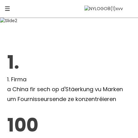
1.
1. Firma
a China fir sech op d'Stäerkung vu Marken
um Fournisseursende ze konzentréieren
100