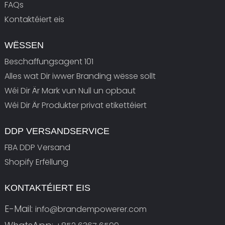
FAQs
Kontaktéiert eis
WËSSEN
Beschaffungsagent 101
Alles wat Dir iwwer Branding wësse sollt
Wéi Dir Är Mark vun Null un opbaut
Wéi Dir Är Produkter privat etikettéiert
DDP VERSANDSERVICE
FBA DDP Versand
Shopify Erfëllung
KONTAKTÉIERT EIS
E-Mail:
info@brandempowerer.com