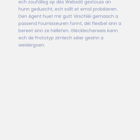
ech zoufälleg op dës Websäit gestouss an
hunn geduecht, ech sollt et emol probéieren.
Den Agent huet mir gutt Virschléi gemaach a
passend Fournisseuren fonnt, déi flexibel sinn a
bereet sinn ze hëllefen. Glécklecherweis kann
ech de Prototyp zimlech séier gesinn a
weidergoen.