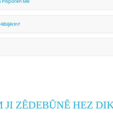
ên Pisporên Me
lbijêrin?
 JI ZÊDEBÛNÊ HEZ DI