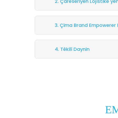
2. Çareseriyên Lojîstîkê y
3. Çima Brand Empowerer Hi
4. Têkilî Daynin
EM