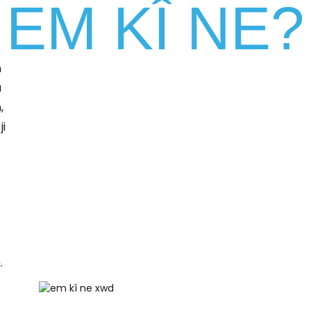
EM KÎ NE?
m
û
,
ji
.