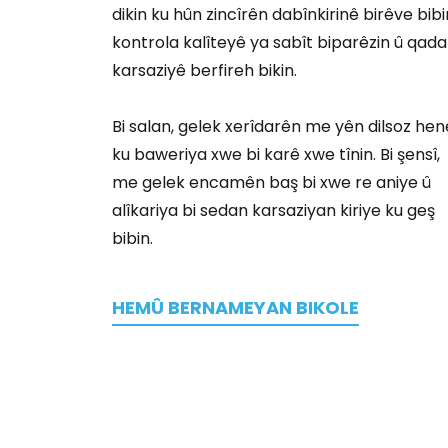
dikin ku hûn zincîrên dabînkirinê birêve bibi
kontrola kalîteyê ya sabît biparêzin û qada
karsaziyê berfireh bikin.
Bi salan, gelek xerîdarên me yên dilsoz hen
ku baweriya xwe bi karê xwe tînin. Bi şensî,
me gelek encamên baş bi xwe re aniye û
alîkariya bi sedan karsaziyan kiriye ku geş
bibin.
HEMÛ BERNAMEYAN BIKOLE