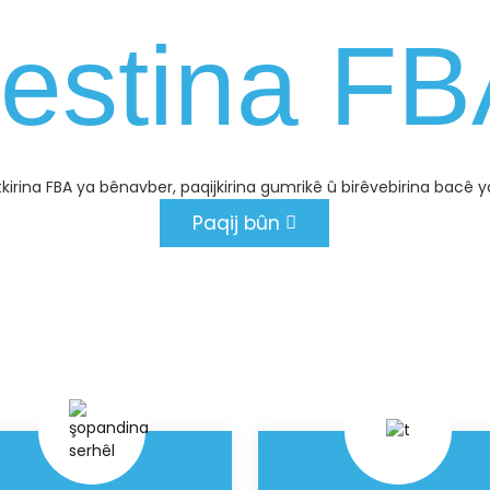
estina F
tkirina FBA ya bênavber, paqijkirina gumrikê û birêvebirina bacê
Paqij bûn