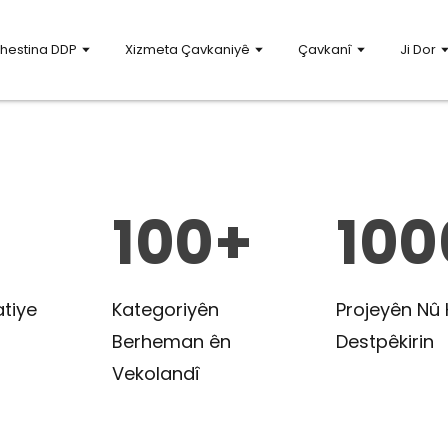
Veguhestina FBA ya Hemû-di-
hestina DDP
Xizmeta Çavkaniyê
Çavkanî
Ji Dor
nê yên pêbawer û serî-bi-serî ji Çînê
kin, pispor di Amazon FBA DDP,
nîkî ya sînor-derbasbûyî, û
pping de.
vilê Bistînin
100+
100
tiye
Kategoriyên
Projeyên Nû 
Berheman ên
Destpêkirin
Vekolandî