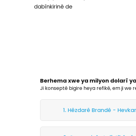
dabînkirinê de
Berhema xwe ya milyon dolarî ya 
Ji konseptê bigire heya refikê, em ji we r
1. Hêzdarê Brandê - Hevka