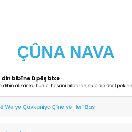
ÇÛNA NAVA
din bibîne û pêş bixe
e dibin alîkar ku hûn bi hêsanî hilberên nû bidin destpêkiri
rê We yê Çavkaniya Çînê yê Herî Baş