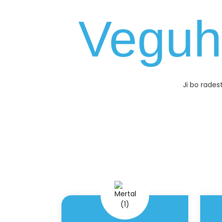
Veguh
Ji bo rades