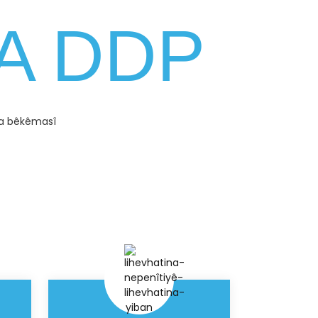
BA DDP
 ya bêkêmasî