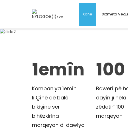
Hevkarê We yê 
Yek
Xane
Xizmeta Vegu
Çareseriyên barkiri
bo cîhanê peyda bi
bazirganiya elektro
karûbarên dropshi
Pêşniyara xwe ya Ta
1emîn
100
Kompaniya 1emîn
Bawerî pê ha
li Çînê dê balê
dayîn ji hêla
bikişîne ser
zêdetirî 100
bihêzkirina
marqeyan
marqeyan di dawiya