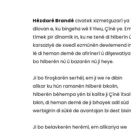
Hêzdarê Brandê
civatek xizmetguzarî ya
dilovan e, ku bingeha wê li Yiwu, Çînê ye. E
tîmek pir dînamîk in, ku ne tenê di hilberîn 
karsaziyê de xwedî ezmûnên dewlemend in
lê di heman demê de afirînerî û dilşewatiya 
bo hilberên nû û bazarên nû jî heye.
Ji bo firoşkarên serhêl, em ji we re dibin
alîkar ku hûn ramanên hilberê bikolin,
hilberên bêhempa yên bi kalîte ji Çînê îtxal
bikin, di heman demê de ji bihayek adil sûd
werbigirin di sûkê de avantajan bi dest bixin
Ji bo belavkerên herêmî, em alîkariya we