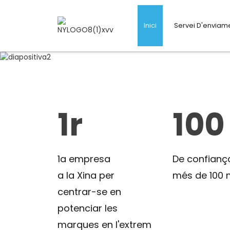
El vostre soci d
Inici
Servei D'enviam
Oferim solucions d'
la Xina fins al món
d'Amazon FBA DDP, 
dropshipping.
Obtén el teu press
1r
100
1a empresa
De confianç
a la Xina per
més de 100
centrar-se en
potenciar les
marques en l'extrem