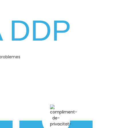
A DDP
 problemes