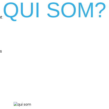
QUI SOM?
at
s