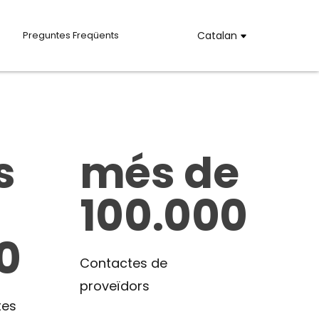
Preguntes Freqüents
Catalan
s
més de
100.000
0
Contactes de
proveïdors
tes