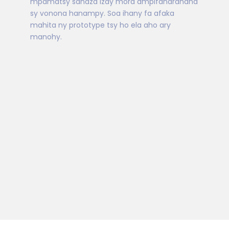
mpamatsy sahaza izay mora ampifanarahana
sy vonona hanampy. Soa ihany fa afaka
mahita ny prototype tsy ho ela aho ary
manohy.