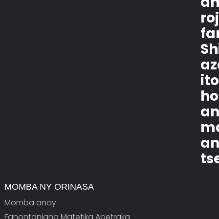
am
ro
fa
Sh
az
it
ho
an
ma
an
ts
MOMBA NY ORINASA
Momba anay
Fanontaniana Matetika Apetraka