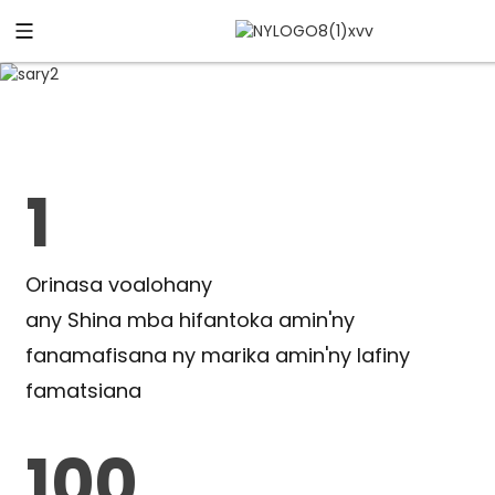
1
Orinasa voalohany
any Shina mba hifantoka amin'ny
fanamafisana ny marika amin'ny lafiny
famatsiana
100