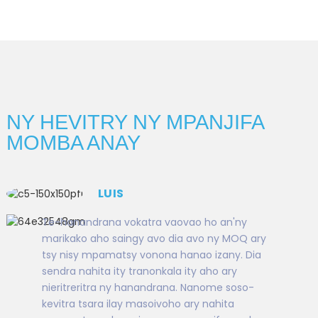
NY HEVITRY NY MPANJIFA
MOMBA ANAY
LUIS
Te-hanandrana vokatra vaovao ho an'ny
marikako aho saingy avo dia avo ny MOQ ary
tsy nisy mpamatsy vonona hanao izany. Dia
sendra nahita ity tranonkala ity aho ary
nieritreritra ny hanandrana. Nanome soso-
kevitra tsara ilay masoivoho ary nahita