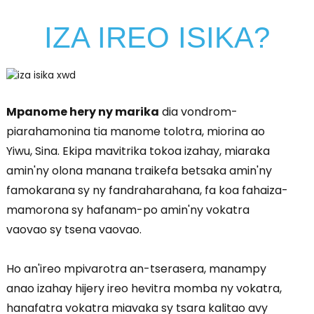
IZA IREO ISIKA?
Mpanome hery ny marika
dia vondrom-
piarahamonina tia manome tolotra, miorina ao
Yiwu, Sina. Ekipa mavitrika tokoa izahay, miaraka
amin'ny olona manana traikefa betsaka amin'ny
famokarana sy ny fandraharahana, fa koa fahaiza-
mamorona sy hafanam-po amin'ny vokatra
vaovao sy tsena vaovao.
Ho an'ireo mpivarotra an-tserasera, manampy
anao izahay hijery ireo hevitra momba ny vokatra,
hanafatra vokatra miavaka sy tsara kalitao avy