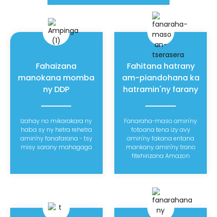
Fahaizana
Fahitana hatrany
manokana momba
am-piandohana ka
ny DDP
hatramin'ny farany
Izahay no mikarakara ny
Fanaraha-maso amin'ny
haba sy ny hetra rehetra
fotoana tena izy avy
amin'ny fanafarana - tsy
amin'ny fakana entana
misy sarany mahagaga
mankany amin'ny trano
fitehirizana Amazon