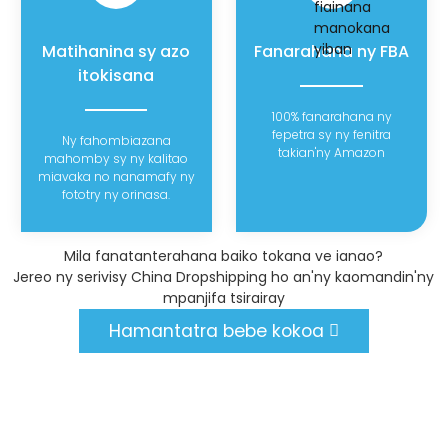
Matihanina sy azo
Fanarahana ny FBA
itokisana
100% fanarahana ny
fepetra sy ny fenitra
Ny fahombiazana
takian'ny Amazon
mahomby sy ny kalitao
miavaka no nanamafy ny
fototry ny orinasa.
Mila fanatanterahana baiko tokana ve ianao?
Jereo ny serivisy China Dropshipping ho an'ny kaomandin'ny
mpanjifa tsirairay
Hamantatra bebe kokoa