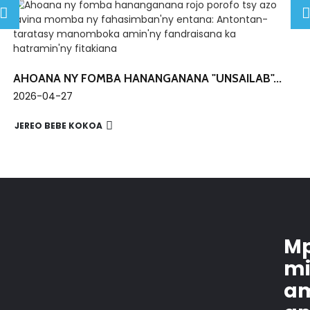
AHOANA NY FOMBA HANANGANANA "UNSAILAB"...
2026-04-27
JEREO BEBE KOKOA
Mp
mi
a