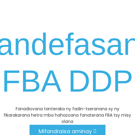
andefasa
FBA DDP
Fanadiovana tanteraka ny fadin-tseranana sy ny
fikarakarana hetra mba hahazoana fanaterana FBA tsy misy
olana
Mifandraisa aminay