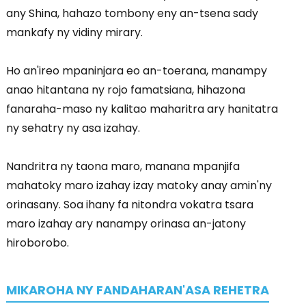
any Shina, hahazo tombony eny an-tsena sady
mankafy ny vidiny mirary.
Ho an'ireo mpaninjara eo an-toerana, manampy
anao hitantana ny rojo famatsiana, hihazona
fanaraha-maso ny kalitao maharitra ary hanitatra
ny sehatry ny asa izahay.
Nandritra ny taona maro, manana mpanjifa
mahatoky maro izahay izay matoky anay amin'ny
orinasany. Soa ihany fa nitondra vokatra tsara
maro izahay ary nanampy orinasa an-jatony
hiroborobo.
MIKAROHA NY FANDAHARAN'ASA REHETRA