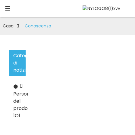
Casa
Conoscenza
Categorie
di
notizie
⚫
Personalizzazione
del
prodotto
1O1