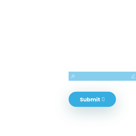
！
Submit