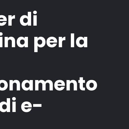
er di
ina per la
ionamento
di e-
.