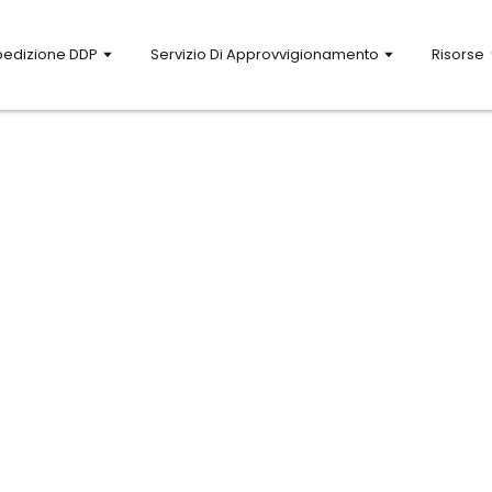
Spedizione DDP
Servizio Di Approvvigionamento
Risorse
io
tuo marchio