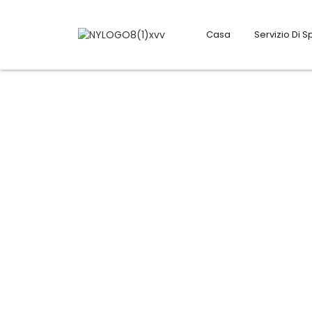
Casa
Servizio Di 
Potenziatore del march
Aiuta a costruire e far crescere il 