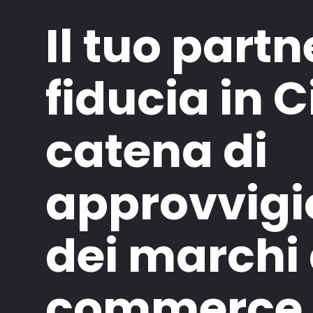
Il tuo partn
fiducia in C
catena di
approvvig
dei marchi 
commerce