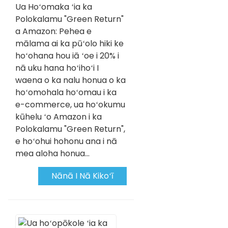
Ua Hoʻomaka ʻia ka
Polokalamu "Green Return"
a Amazon: Pehea e
mālama ai ka pūʻolo hiki ke
hoʻohana hou iā ʻoe i 20% i
nā uku hana hoʻihoʻi I
waena o ka nalu honua o ka
hoʻomohala hoʻomau i ka
e-commerce, ua hoʻokumu
kūhelu ʻo Amazon i ka
Polokalamu "Green Return",
e hoʻohui hohonu ana i nā
mea aloha honua...
Nānā I Nā Kikoʻī