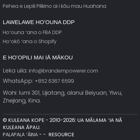
Pehea e Lepili Pilikino ai i kāu mau Huahana
LAWELAWE HOʻOUNA DDP
Hoʻouna ʻana o FBA DDP
Hoʻokō ʻana o Shopify
E HOʻOPILI MAI IĀ MĀKOU
Leka uila:
info@brandempowerer.com
WhatsApp:
+852 6367 6599
Wahi: lumi 301, Lijiatang, alanui Beiyuan, Yiwu,
Zhejiang, Kina.
© KULEANA KOPE - 2010-2026: UA MĀLAMA ʻIA NĀ
KULEANA ĀPAU.
PALAPALA ʻĀINA
-
-
RESOURCE