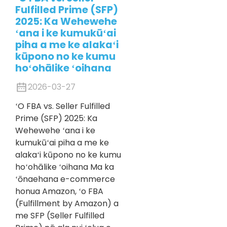
Fulfilled Prime (SFP)
2025: Ka Wehewehe
ʻana i ke kumukūʻai
piha a me ke alakaʻi
kūpono no ke kumu
hoʻohālike ʻoihana
2026-03-27
ʻO FBA vs. Seller Fulfilled
Prime (SFP) 2025: Ka
Wehewehe ʻana i ke
kumukūʻai piha a me ke
alakaʻi kūpono no ke kumu
hoʻohālike ʻoihana Ma ka
ʻōnaehana e-commerce
honua Amazon, ʻo FBA
(Fulfillment by Amazon) a
me SFP (Seller Fulfilled