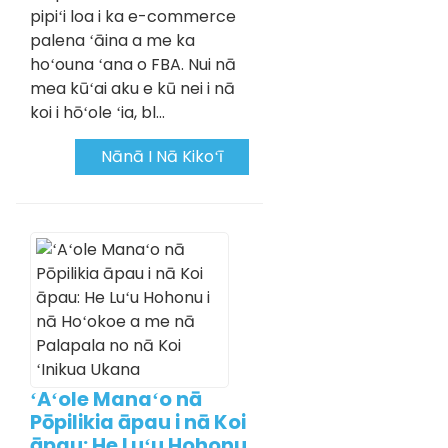
pipiʻi loa i ka e-commerce
palena ʻāina a me ka
hoʻouna ʻana o FBA. Nui nā
mea kūʻai aku e kū nei i nā
koi i hōʻole ʻia, bl...
Nānā I Nā Kikoʻī
ʻAʻole Manaʻo nā
Pōpilikia āpau i nā Koi
āpau: He Luʻu Hohonu