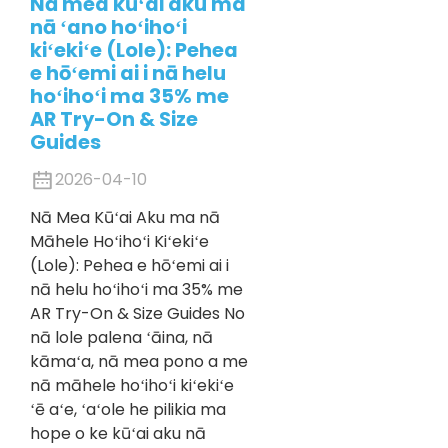
Nā mea kūʻai aku ma
nā ʻano hoʻihoʻi
kiʻekiʻe (Lole): Pehea
e hōʻemi ai i nā helu
hoʻihoʻi ma 35% me
AR Try-On & Size
Guides
2026-04-10
Nā Mea Kūʻai Aku ma nā
Māhele Hoʻihoʻi Kiʻekiʻe
(Lole): Pehea e hōʻemi ai i
nā helu hoʻihoʻi ma 35% me
AR Try-On & Size Guides No
nā lole palena ʻāina, nā
kāmaʻa, nā mea pono a me
nā māhele hoʻihoʻi kiʻekiʻe
ʻē aʻe, ʻaʻole he pilikia ma
hope o ke kūʻai aku nā