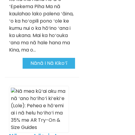
ʻEpekema Piha Ma nā
kaulahao lako palena ʻāina,
ʻo ka hoʻopili pono ʻole ke
kumu nui o ka hōʻino ʻana i
ka ukana. Mai ka hoʻouka
ʻana ma nā hale hana ma
Kina, ma o...
Nānā I Nā Kikoʻī