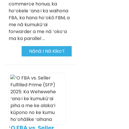
commerce honua, ka
hoʻokele ʻana i ka waihona
FBA, ka hana hoʻokō FBM, a
me nā kumukūʻai
forwarder a me nā ʻokoʻa
ma ka parallel ...
Nānā I Nā Kikoʻī
ʻO FBA vs. Seller