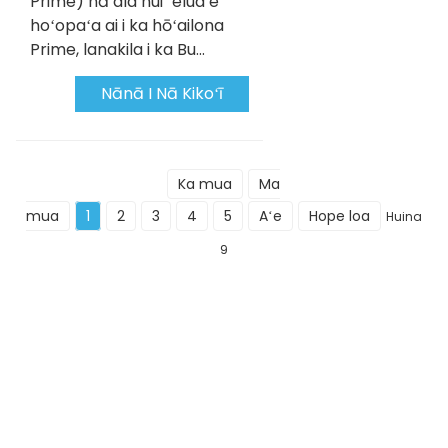
Prime) nā ala nui ʻelua e
hoʻopaʻa ai i ka hōʻailona
Prime, lanakila i ka Bu...
Nānā I Nā Kikoʻī
Ka mua
Ma
mua
1
2
3
4
5
Aʻe
Hope loa
Huina
9