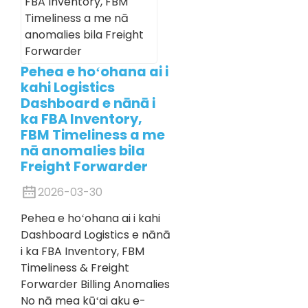
Pehea e hoʻohana ai i
kahi Logistics
Dashboard e nānā i
ka FBA Inventory,
FBM Timeliness a me
nā anomalies bila
Freight Forwarder
2026-03-30
Pehea e hoʻohana ai i kahi
Dashboard Logistics e nānā
i ka FBA Inventory, FBM
Timeliness & Freight
Forwarder Billing Anomalies
No nā mea kūʻai aku e-