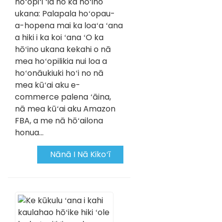
hoʻopiʻi ʻia no ka hōʻino
ukana: Palapala hoʻopau-
a-hopena mai ka loaʻa ʻana
a hiki i ka koi ʻana ʻO ka
hōʻino ukana kekahi o nā
mea hoʻopilikia nui loa a
hoʻonāukiuki hoʻi no nā
mea kūʻai aku e-
commerce palena ʻāina,
nā mea kūʻai aku Amazon
FBA, a me nā hōʻailona
honua...
Nānā I Nā Kikoʻī