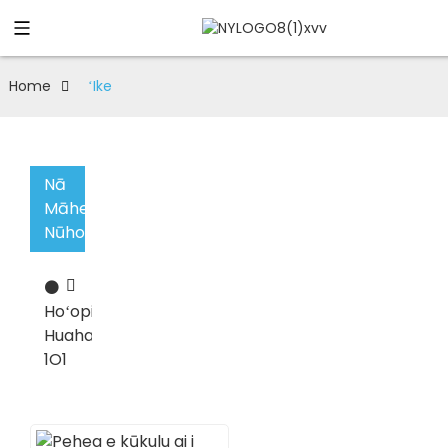
Home
ʻIke
Nā
Māhele
Nūhou
⚫
Hoʻopilikino
Huahana
1O1