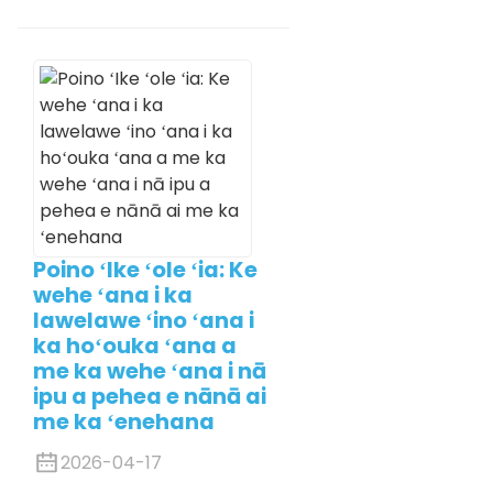
Poino ʻIke ʻole ʻia: Ke
wehe ʻana i ka
lawelawe ʻino ʻana i
ka hoʻouka ʻana a
me ka wehe ʻana i nā
ipu a pehea e nānā ai
me ka ʻenehana
2026-04-17