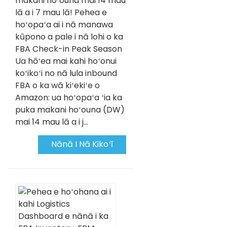
makani hoʻouna mai 14 mau
lā a i 7 mau lā! Pehea e
hoʻopaʻa ai i nā manawa
kūpono a pale i nā lohi o ka
FBA Check-in Peak Season
Ua hōʻea mai kahi hoʻonui
koʻikoʻi no nā lula inbound
FBA o ka wā kiʻekiʻe o
Amazon: ua hoʻopaʻa ʻia ka
puka makani hoʻouna (DW)
mai 14 mau lā a i j...
Nānā I Nā Kikoʻī