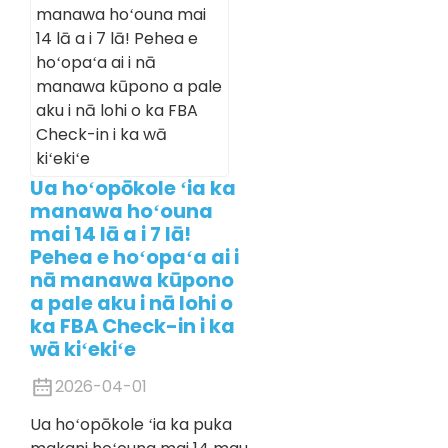
Ua hoʻopōkole ʻia ka
manawa hoʻouna
mai 14 lā a i 7 lā!
Pehea e hoʻopaʻa ai i
nā manawa kūpono
a pale aku i nā lohi o
ka FBA Check-in i ka
wā kiʻekiʻe
2026-04-01
Ua hoʻopōkole ʻia ka puka