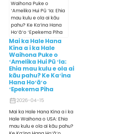
Mai ka Hale Hana
Kina a i ka Hale
Waihona Puke o
ʻAmelika Hui Pū ʻIa:
Ehia mau kulu e ola ai
kāu pahu? Ke Kaʻina
Hana Hoʻāʻo
ʻEpekema Piha
2026-04-15
Mai ka Hale Hana Kina a i ka
Hale Waihona o USA: Ehia
mau kulu e ola ai kāu pahu?
Ke Kaʻina Hana Hoʻāʻo