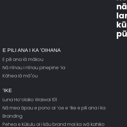
n
l
kū
pū
E PILI ANA I KA ʻOIHANA
E pili ana iā mākou
Nā nīnau i nīnau pinepine ʻia
Kāhea iā mā˚ou
ʻIKE
Luna Hoʻolako Waiwai 101
Nā mea āpau e pono ai ʻoe e ʻike e pili ana i ka
Branding
Pehea e kūkulu ai i kāu brand mai ka wā kahiko