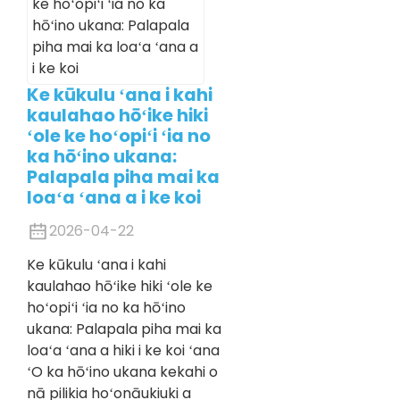
Ke kūkulu ʻana i kahi
kaulahao hōʻike hiki
ʻole ke hoʻopiʻi ʻia no
ka hōʻino ukana:
Palapala piha mai ka
loaʻa ʻana a i ke koi
2026-04-22
Ke kūkulu ʻana i kahi
kaulahao hōʻike hiki ʻole ke
hoʻopiʻi ʻia no ka hōʻino
ukana: Palapala piha mai ka
loaʻa ʻana a hiki i ke koi ʻana
ʻO ka hōʻino ukana kekahi o
nā pilikia hoʻonāukiuki a