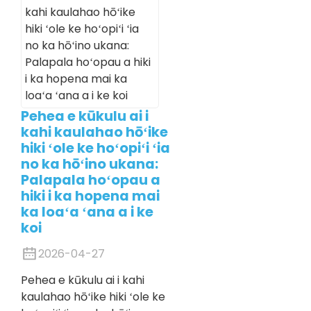
Pehea e kūkulu ai i
kahi kaulahao hōʻike
hiki ʻole ke hoʻopiʻi ʻia
no ka hōʻino ukana:
Palapala hoʻopau a
hiki i ka hopena mai
ka loaʻa ʻana a i ke
koi
2026-04-27
Pehea e kūkulu ai i kahi
kaulahao hōʻike hiki ʻole ke