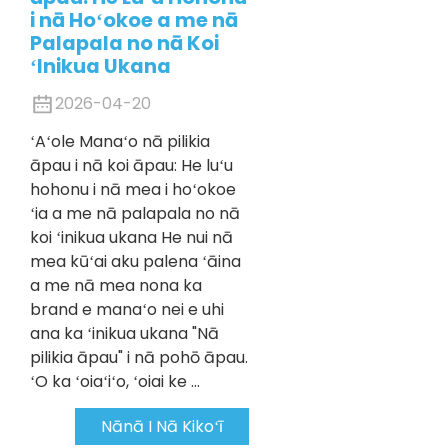
i nā Hoʻokoe a me nā
Palapala no nā Koi
ʻInikua Ukana
2026-04-20
ʻAʻole Manaʻo nā pilikia
āpau i nā koi āpau: He luʻu
hohonu i nā mea i hoʻokoe
ʻia a me nā palapala no nā
koi ʻinikua ukana He nui nā
mea kūʻai aku palena ʻāina
a me nā mea nona ka
brand e manaʻo nei e uhi
ana ka ʻinikua ukana "Nā
pilikia āpau" i nā pohō āpau.
ʻO ka ʻoiaʻiʻo, ʻoiai ke ...
Nānā I Nā Kikoʻī