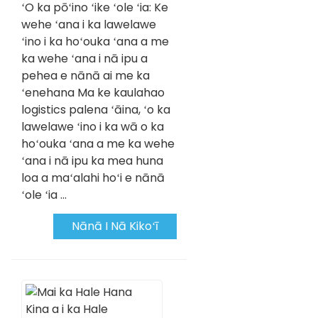
ʻO ka pōʻino ʻike ʻole ʻia: Ke
wehe ʻana i ka lawelawe
ʻino i ka hoʻouka ʻana a me
ka wehe ʻana i nā ipu a
pehea e nānā ai me ka
ʻenehana Ma ke kaulahao
logistics palena ʻāina, ʻo ka
lawelawe ʻino i ka wā o ka
hoʻouka ʻana a me ka wehe
ʻana i nā ipu ka mea huna
loa a maʻalahi hoʻi e nānā
ʻole ʻia ...
Nānā I Nā Kikoʻī