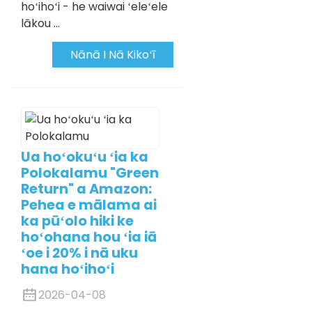
hoʻihoʻi - he waiwai ʻeleʻele
lākou ...
Nānā I Nā Kikoʻī
Ua hoʻokuʻu ʻia ka
Polokalamu "Green
Return" a Amazon:
Pehea e mālama ai
ka pūʻolo hiki ke
hoʻohana hou ʻia iā
ʻoe i 20% i nā uku
hana hoʻihoʻi
2026-04-08