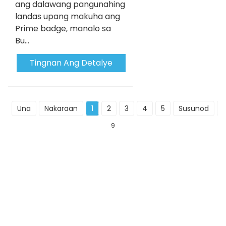
ang dalawang pangunahing
landas upang makuha ang
Prime badge, manalo sa
Bu...
Tingnan Ang Detalye
Una
Nakaraan
1
2
3
4
5
Susunod
H
9