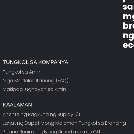
sa
m
br
n
ec
TUNGKOL SA KOMPANYA
Tungkol sa Amin
Mga Madalas Itanong (FAQ)
Makipag-ugnayan sa Amin
KAALAMAN
Ahente ng Pagkuha ng Suplay 101
Lahat ng Dapat Mong Malaman Tungkol sa Branding
Paano Buuin ang Iyong Brand mula sa Glitch