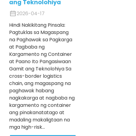
ang Teknolohiya
2026-04-17
Hindi Nakikitang Pinsala:
Pagtuklas sa Magaspang
na Paghawak sa Pagkarga
at Pagbaba ng
Kargamento ng Container
at Paano Ito Pangasiwaan
Gamit ang Teknolohiya Sa
cross-border logistics
chain, ang magaspang na
paghawak habang
nagkakarga at nagbaba ng
kargamento ng container
ang pinakanatatago at
madaling makaligtaan na
mga high-risk...