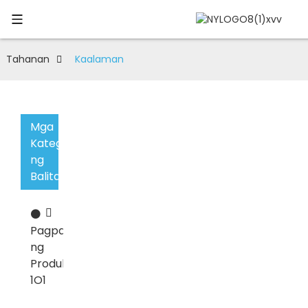
Tahanan
Kaalaman
Mga
Kategorya
ng
Balita
⚫
Pagpapasadya
ng
Produkto
1O1