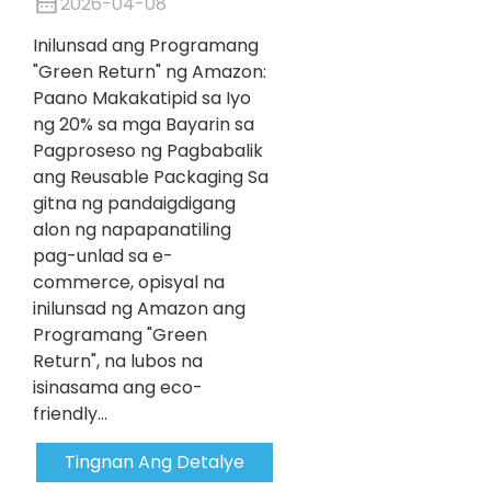
2026-04-08
Inilunsad ang Programang
"Green Return" ng Amazon:
Paano Makakatipid sa Iyo
ng 20% ​​sa mga Bayarin sa
Pagproseso ng Pagbabalik
ang Reusable Packaging Sa
gitna ng pandaigdigang
alon ng napapanatiling
pag-unlad sa e-
commerce, opisyal na
inilunsad ng Amazon ang
Programang "Green
Return", na lubos na
isinasama ang eco-
friendly...
Tingnan Ang Detalye