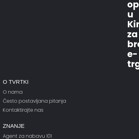
op
u
Ki
za
br
e-
tr
O TVRTKI
O nama
Često postavljana pitanja
Kontaktirajte nas
ZNANJE
Agent za nabavu 101