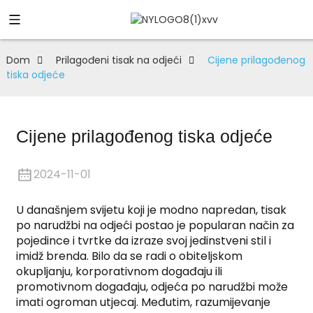
Dom
Prilagođeni tisak na odjeći
Cijene prilagođenog
tiska odjeće
Cijene prilagođenog tiska odjeće
2024-11-01
U današnjem svijetu koji je modno napredan, tisak
po narudžbi na odjeći postao je popularan način za
pojedince i tvrtke da izraze svoj jedinstveni stil i
imidž brenda. Bilo da se radi o obiteljskom
okupljanju, korporativnom događaju ili
promotivnom događaju, odjeća po narudžbi može
imati ogroman utjecaj. Međutim, razumijevanje