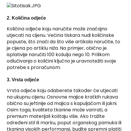
2. Količina odjeće
Količina odjeće koju naručite može značajno
utjecati na cijenu. Većina tiskara nudi količinske
popuste, što znači da što više artikala naručite, to
je cijena po artiklu niža. Na primjer, obično je
isplativije naručiti 100 košulja nego 10. Prilikom
odlučivanja o količini ključno je uravnotežiti svoje
potrebe s proračunom.
3. Vrsta odjeće
Vrsta odjeće koju odaberete također će utjecati
na ukupnu cijenu. Osnovne majice kratkih rukava
obično su jeftinije od majica s kapuljačom ili jakni.
Osim toga, kvaliteta tkanine može varirati, a
premium materijali koštaju više. Ako tražite
određeni stil ili marku, poput organskog pamuka ili
tkanina visokih performansi, budite spremni platiti