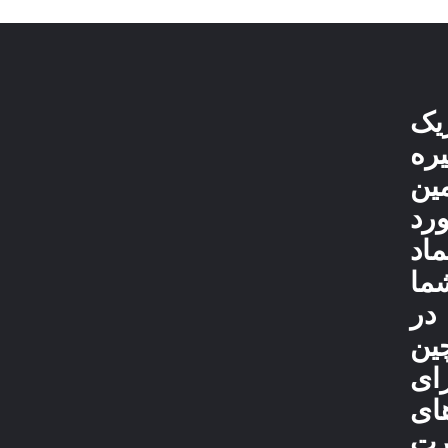
یک
ره
مین
رد
ماد
ما
در
ین
ای
ای
رت