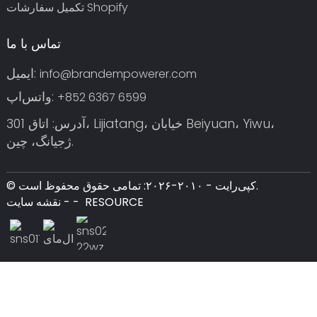
تکمیل سفارشات Shopify
تماس با ما
ایمیل:
info@brandempowerer.com
واتس‌اپ:
‎+852 6367 6599‎
آدرس: اتاق 301، Lijiatang، خیابان Beiyuan، Yiwu،
ژجیانگ، چین.
© کپی‌رایت - ۲۰۱۰-۲۰۲۶: تمامی حقوق محفوظ است.
RESOURCE
-
-
نقشه سایت