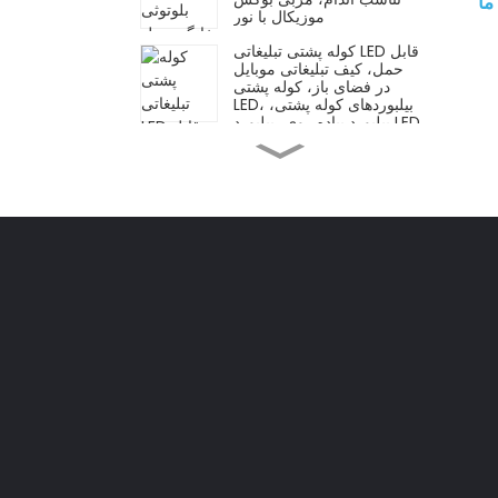
موزیکال با نور
کوله پشتی تبلیغاتی LED قابل
حمل، کیف تبلیغاتی موبایل
در فضای باز، کوله پشتی
LED، بیلبوردهای کوله پشتی،
بیلبورد پیاده روی، بیلبورد LED
عمده فروش OEM پرفروش
ترین میله های پروتئینی خمیر
کوکی شکلاتی تغذیه ای کم
کربوهیدرات برای بزرگسالان
و کودکان
چتر بطری شراب را تبلیغ
کنید، هدیه تجاری تبلیغاتی،
لوگوی سفارشی تاشو و
بارانی آفتابی
بلوک‌های سازنده‌ی STEM/
آموزشی، لوله‌ها، رابط‌های
مهندسی برای هوش
کالسکه سبک و راحت، با
قاب فولادی/آلومینیومی،
قابلیت خواباندن در چند حالت