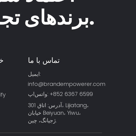
برندهای تجارت الکترونیک.
تماس با ما
خ
ایمیل:
info@brandempowerer.com
‎+852 6367 6599‎
واتس‌اپ:
تکمیل 
آدرس: اتاق 301، Lijiatang،
خیابان Beiyuan، Yiwu،
ژجیانگ، چین.