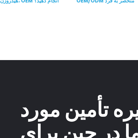
OEM/ODM منحصر به فرد
هیدروژن ما، OEM انجام دهید؟
ه تأمین مورد
ا در چین برای