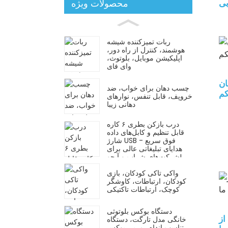
بی
محصولات ویژه
ربات تمیزکننده شیشه
هوشمند، کنترل از راه دور،
اپلیکیشن موبایل، بلوتوث،
وای فای
ان
چسب دهان برای خواب، ضد
کم
خروپف، قابل تنفس، نوارهای
دهانی زیبا
درب بازکن بطری ۶ کاره
قابل تنظیم و کابل‌های داده
شارژ USB فوق سریع -
هدایای تبلیغاتی عالی برای
شرکت‌های شراب و آبجو!
واکی تاکی کودکان، بازی
کودکان، ارتباطات، کاوشگر
کوچک، ارتباطات تاکتیکی
دستگاه بوکس بلوتوثی
از
خانگی مدل تارگت، دستگاه
تناسب اندام، مربی بوکس