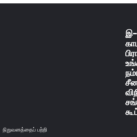
இ
காம
பி
உங
நம
சீ
வி
சங்
கூட
நிறுவனத்தைப் பற்றி