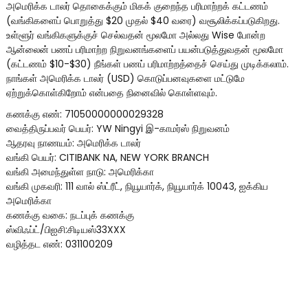
அமெரிக்க டாலர் தொகைக்கும் மிகக் குறைந்த பரிமாற்றக் கட்டணம்
(வங்கிகளைப் பொறுத்து $20 முதல் $40 வரை) வசூலிக்கப்படுகிறது.
உள்ளூர் வங்கிகளுக்குச் செல்வதன் மூலமோ அல்லது Wise போன்ற
ஆன்லைன் பணப் பரிமாற்ற நிறுவனங்களைப் பயன்படுத்துவதன் மூலமோ
(கட்டணம் $10-$30) நீங்கள் பணப் பரிமாற்றத்தைச் செய்து முடிக்கலாம்.
நாங்கள் அமெரிக்க டாலர் (USD) கொடுப்பனவுகளை மட்டுமே
ஏற்றுக்கொள்கிறோம் என்பதை நினைவில் கொள்ளவும்.
கணக்கு எண்: 71050000000029328
வைத்திருப்பவர் பெயர்: YW Ningyi இ-காமர்ஸ் நிறுவனம்
ஆதரவு நாணயம்: அமெரிக்க டாலர்
வங்கி பெயர்: CITIBANK NA, NEW YORK BRANCH
வங்கி அமைந்துள்ள நாடு: அமெரிக்கா
வங்கி முகவரி: 111 வால் ஸ்ட்ரீட், நியூயார்க், நியூயார்க் 10043, ஐக்கிய
அமெரிக்கா
கணக்கு வகை: நடப்புக் கணக்கு
ஸ்விஃப்ட்/பிஐசி:சிடியஸ்33XXX
வழித்தட எண்: 031100209