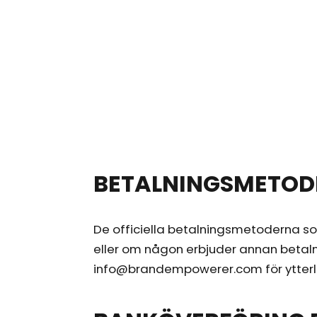
BETALNINGSMETOD
De officiella betalningsmetoderna s
eller om någon erbjuder annan betalni
info@brandempowerer.com för ytterli