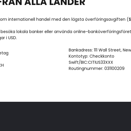
RÅN ALLA LÄNDER
m internationell handel med den lägsta överföringsavgiften ($2
besöka lokala banker eller använda online-banköverföringsföre
ar i USD.
Bankadress: 111 Wall Street, Ne
etag
Kontotyp: Checkkonto
Swift/BIC:CITIUS33XXX
CH
Routingnummer: 031100209