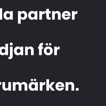
da partner
djan för
rumärken.