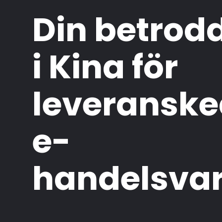
Din betrod
i Kina för
leveranske
e-
handelsva