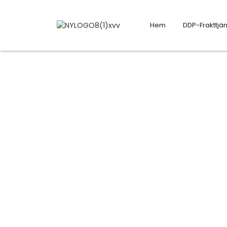
Hem
DDP-Frakttjän
Betalningsinformation
Hjälp till att bygga och utveckla d