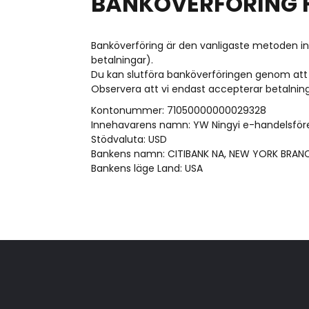
BANKÖVERFÖRING F
Banköverföring är den vanligaste metoden ino
betalningar).
Du kan slutföra banköverföringen genom att 
Observera att vi endast accepterar betalning
Kontonummer: 71050000000029328
Innehavarens namn: YW Ningyi e-handelsför
Stödvaluta: USD
Bankens namn: CITIBANK NA, NEW YORK BRAN
Bankens läge Land: USA