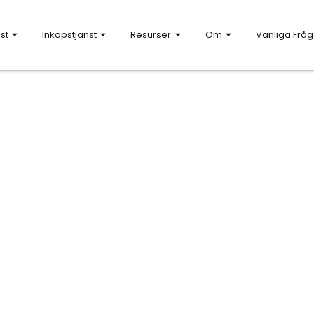
st
Inköpstjänst
Resurser
Om
Vanliga Fråg
itt varumärke