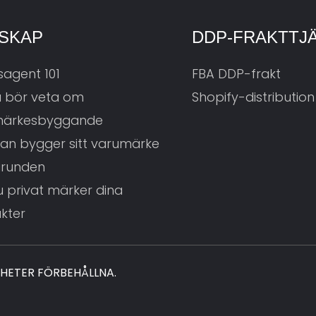
SKAP
DDP-FRAKTTJ
sagent 101
FBA DDP-frakt
du bör veta om
Shopify-distribution
märkesbyggande
an bygger sitt varumärke
grunden
u privat märker dina
kter
GHETER FÖRBEHÅLLNA.