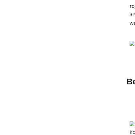
ro
3.
we
B