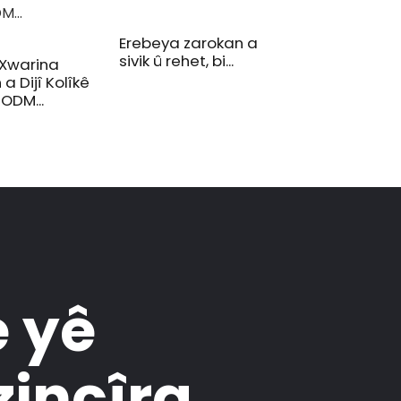
Erebeya zarokan a
sivik û rehet, bi...
Xwarina
Makîneya Bela
a Dijî Kolîkê
Formula
ODM...
OEM/ODM/Bebe
 yê
zincîra