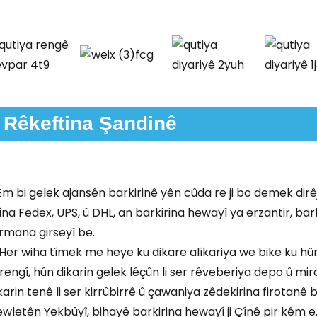
Rêkeftina Şandinê
 Em bi gelek ajansên barkirinê yên cûda re ji bo demek dirê
na Fedex, UPS, û DHL, an barkirina hewayî ya erzantir, bark
rmana girseyî be.
 Her wiha tîmek me heye ku dikare alîkariya we bike ku hûn 
 rengî, hûn dikarin gelek lêçûn li ser rêveberiya depo û mir
karin tenê li ser kirrûbirrê û çawaniya zêdekirina firotanê b
wletên Yekbûyî, bihayê barkirina hewayî ji Çînê pir kêm e. 