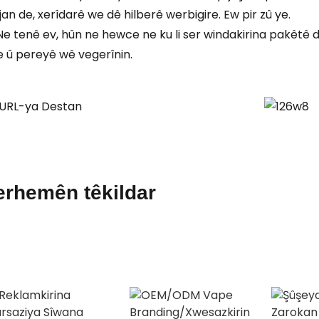
jan de, xerîdarê we dê hilberê werbigire. Ew pir zû ye.
Ne tenê ev, hûn ne hewce ne ku li ser windakirina pakêtê di
 û pereyê wê vegerînin.
erhemên têkildar