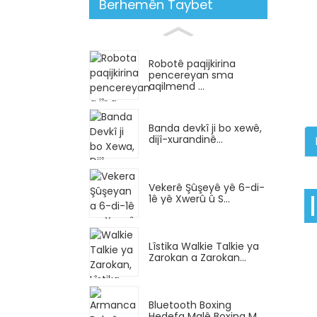
Berhemên Taybet
Robotê paqijkirina
pencereyan sma
aqilmend ...
Banda devkî ji bo xewê,
dijî-xurandinê...
Vekerê Şûşeyê yê 6-di-
1ê yê Xwerû û S...
Lîstika Walkie Talkie ya
Zarokan a Zarokan...
Bluetooth Boxing
Hedefa Malê Boxing M...