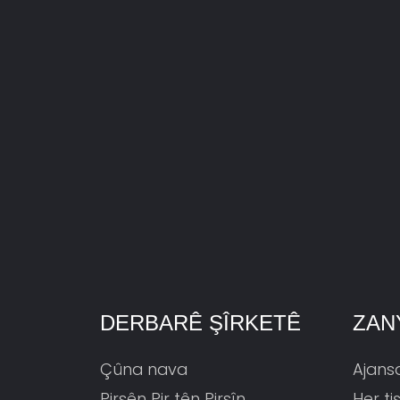
DERBARÊ ŞÎRKETÊ
ZAN
Çûna nava
Ajans
Pirsên Pir tên Pirsîn
Her ti