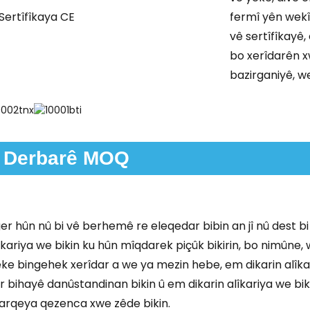
fermî yên wekî 
vê sertîfîkayê,
bo xerîdarên x
bazirganiyê, w
Derbarê MOQ
er hûn nû bi vê berhemê re eleqedar bibin an jî nû dest bi
îkariya we bikin ku hûn mîqdarek piçûk bikirin, bo nimûne, 
ke bingehek xerîdar a we ya mezin hebe, em dikarin alîkar
r bihayê danûstandinan bikin û em dikarin alîkariya we bi
rqeya qezenca xwe zêde bikin.