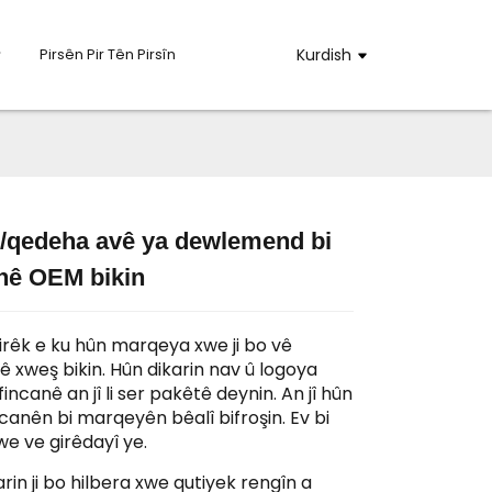
Pirsên Pir Tên Pirsîn
Kurdish
e/qedeha avê ya dewlemend bi
nê OEM bikin
Loading...
Loading...
Loadin
Loadin
girêk e ku hûn marqeya xwe ji bo vê
ê xweş bikin. Hûn dikarin nav û logoya
 fincanê an jî li ser pakêtê deynin. An jî hûn
ncanên bi marqeyên bêalî bifroşin. Ev bi
we ve girêdayî ye.
arin ji bo hilbera xwe qutiyek rengîn a