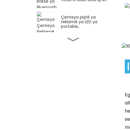
Çenteya piştê ya
reklamê ya LED ya
portable...
Firoşkarê OEM-ê yê Herî
Baş Hatiye Firotin
Xwarin...
Reklamkirina Karsaziya
Sîwana Şûşeyên
Şerabê...
Blokên Avakirina
STEM/Perwerdehiyê,
Eg
Pip...
al
he
Erebeya zarokan a sivik
se
û rehet, bi...
ma