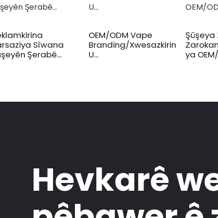
klamkirina
OEM/ODM Vape
Şûşeya 
arsaziya Sîwana
Branding/Xwesazkirin
Zarokan 
şeyên Şerabê...
U...
ya OEM/
Hevkarê we
pêbawer ê 