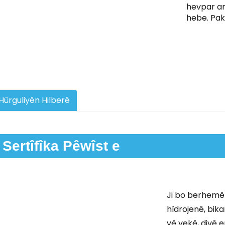
hevpar an 
hebe. Pak
Hûrguliyên Hilberê
Sertîfîka Pêwîst e
Ji bo berhemê
hîdrojenê, bika
vê yekê, divê 