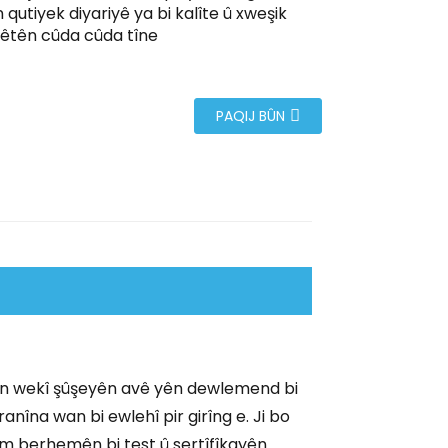
qutiyek diyariyê ya bi kalîte û xweşik
êtên cûda cûda tîne
PAQIJ BÛN
n wekî şûşeyên avê yên dewlemend bi
ranîna wan bi ewlehî pir girîng e. Ji bo
em berhemên bi test û sertîfîkayên