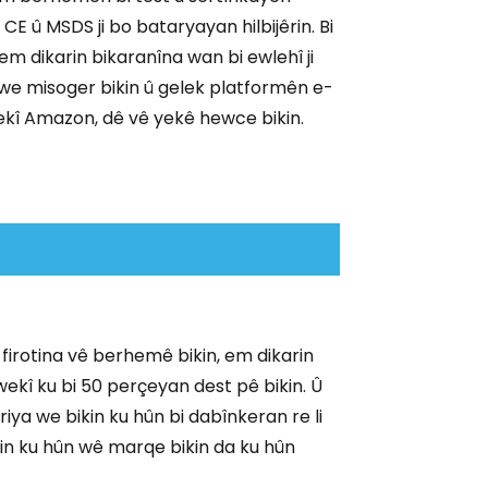
CE û MSDS ji bo bataryayan hilbijêrin. Bi
 em dikarin bikaranîna wan bi ewlehî ji
we misoger bikin û gelek platformên e-
ekî Amazon, dê vê yekê hewce bikin.
 firotina vê berhemê bikin, em dikarin
wekî ku bi 50 perçeyan dest pê bikin. Û
iya we bikin ku hûn bi dabînkeran re li
kin ku hûn wê marqe bikin da ku hûn