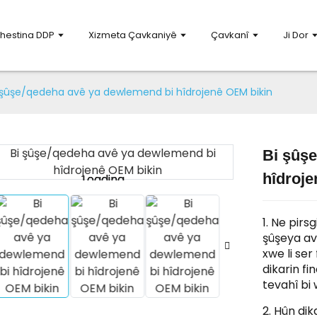
hestina DDP
Xizmeta Çavkaniyê
Çavkanî
Ji Dor
 şûşe/qedeha avê ya dewlemend bi hîdrojenê OEM bikin
Bi şûş
hîdroje
Loading...
Loading...
1. Ne pirs
şûşeya av
xwe li ser
dikarin fi
tevahî bi 
2. Hûn dik