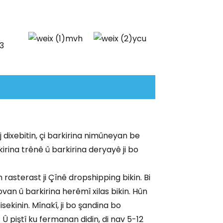
j dixebitin, çi barkirina nimûneyan be
irina trênê û barkirina deryayê ji bo
rasterast ji Çînê dropshipping bikin. Bi
ovan û barkirina herêmî xilas bikin. Hûn
isekinin. Mînakî, ji bo şandina bo
Û piştî ku fermanan didin, di nav 5-12