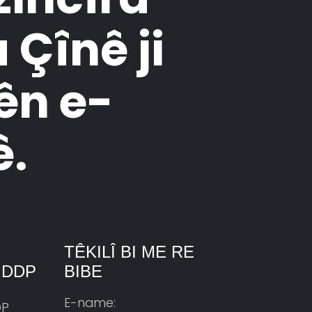
 Çînê ji
ên e-
ê.
TÊKILÎ BI ME RE
 DDP
BIBE
E-name:
DP