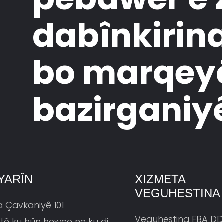
dabînkirina
bo marqey
bazirganiy
YARÎN
XIZMETA
VEGUHESTINA
a Çavkaniyê 101
Veguhestina FBA D
ştê ku hûn hewce ne ku di