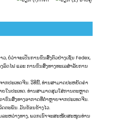
 ບໍ່ວ່າຈະເປັນການຂົນສົ່ງຕົວຢ່າງເຊັ່ນ Fedex,
ງທາງລົດໄຟ ແລະ ການຂົນສົ່ງທາງທະເລສຳລັບການ
ຈາກປະເທດຈີນ. ວິທີນີ້, ທ່ານສາມາດປະຫຍັດຄ່າ
ງພາຍໃນປະເທດ. ທ່ານສາມາດສຸມໃສ່ການຕະຫຼາດ
າຄາຂົນສົ່ງທາງອາກາດທີ່ຕໍ່າຫຼາຍຈາກປະເທດຈີນ.
ລິດຕະພັນ. ມັນຂ້ອນຂ້າງໄວ.
ກເກດໃນລະຫວ່າງທາງ, ພວກເຮົາຈະສະໜັບສະໜູນທ່ານ