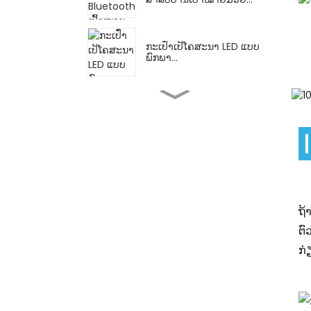
ກະເປົ໋າເປ້ໂຄສະນາ LED ແບບ
ພົກພາ...
ຮ້ານຂາຍສົ່ງ OEM ໂພຊະນາ
ການທີ່ຂາຍດີທີ່ສຸດ...
ໂຄສະນາທຸລະກິດຄັນຮົ່ມຂວດ
ເຫຼົ້າແວງ...
ຖ້
ກ້ອນປະກອບການ
ຕົ
ສຶກສາ/STEM, ທໍ່...
ກ່
ລົດເຂັນເດັກນ້ຳໜັກເບົາ
ສະດວກສະບາຍ...