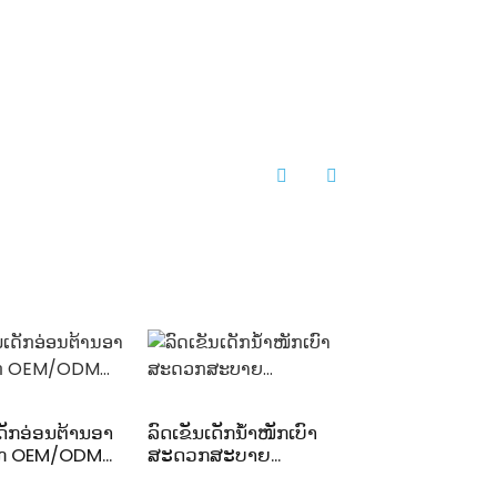
ດັກອ່ອນຕ້ານອາ
ລົດເຂັນເດັກນ້ຳໜັກເບົາ
ເຄື່ອງແຈກຈ່າຍນົ
ກ OEM/ODM...
ສະດວກສະບາຍ...
ສຳລັບເດັກ OEM