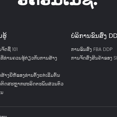
ຮູ້
ບໍລິການຂົນສົ່ງ D
ັດຊື້ 101
ການຂົນສົ່ງ FBA DDP
ງທີ່ທ່ານຄວນຮູ້ກ່ຽວກັບການສ້າງ
ການຈັດສົ່ງສິນຄ້າຂອງ 
ສ້າງຍີ່ຫໍ້ຂອງທ່ານຕັ້ງແຕ່ເລີ່ມຕົ້ນ
ານຕິດສະຫຼາກຜະລິດຕະພັນສ່ວນຕົວ
ານ
ການ.