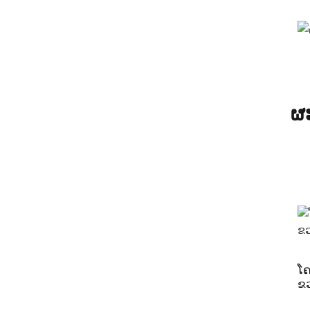
ຜະ
ໂຄ
ຂວ