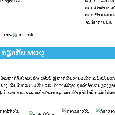
ເຊັ່ນ: CE ແລະ MS
ພວກເຮົາສາມາດຮັ
ພວກເຮົາ ແລະ ແພ
ຈະຕ້ອງການມັນ.
ກ່ຽວກັບ MOQ
າທ່ານຫາກໍ່ສົນໃຈຜະລິດຕະພັນນີ້ ຫຼື ຫາກໍ່ເລີ່ມຂາຍຜະລິດຕະພັນນີ້, 
ວຢ່າງ, ເລີ່ມຕົ້ນດ້ວຍ 50 ຊິ້ນ. ແລະ ຖ້າທ່ານມີຖານລູກຄ້າຈຳນວນຫຼວງ
ຽວກັບລາຄາ ແລະ ພວກເຮົາສາມາດຊ່ວຍທ່ານສ້າງຍີ່ຫໍ້ໃຫ້ມັນເພື່ອໃຫ້