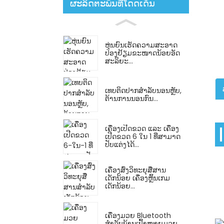
ຜະລິດຕະພັນທີ່ໂດດເດັ່ນ
ຫຸ່ນຍົນເຮັດຄວາມສະອາດ
ປ່ອງຢ້ຽມຂະໜາດນ້ອຍອັດ
ສະລິຍະ...
ເທບຕິດປາກສຳລັບນອນຫຼັບ,
ຕ້ານການນອນກົນ...
ເຄື່ອງເປີດຂວດ ແລະ ເຄື່ອງ
ເປີດຂວດ 6 ໃນ 1 ທີ່ສາມາດ
ປັບແຕ່ງໄດ້...
ເຄື່ອງສົ່ງວິທະຍຸສື່ສານ
ເດັກນ້ອຍ ເຄື່ອງຫຼິ້ນເກມ
ເດັກນ້ອຍ...
ເຄື່ອງມວຍ Bluetooth
ສຳລັບບ້ານເປົ້າໝາຍມວຍ...