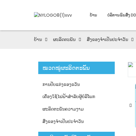
ບ້ານ
ບໍລິການຂົນສົ່ງ D
ບ້ານ
ຜະລິດຕະພັນ
ສິ່ງຂອງຈຳເປັນປະຈຳວັນ
ໝວດໝູ່ຜະລິດຕະພັນ
Loading...
Loading...
ການປັບແຕ່ງຂອງຂວັນ
ເຄື່ອງໃຊ້ໄຟຟ້າສຳລັບຜູ້ບໍລິໂພກ
ຜະລິດຕະພັນຄວາມງາມ
ສິ່ງຂອງຈຳເປັນປະຈຳວັນ