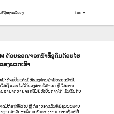
ທີ່ຖືກຖາມເລື້ອຍໆ
Lao
M ດ້ວຍຂວດ/ຈອກນ້ຳທີ່ອຸດົມດ້ວຍໄຮ
ຂອງພວກເຮົາ
Loading...
Loading...
Loadin
Loadin
ນຫຍັງທີ່ຈະປັບແຕ່ງຍີ່ຫໍ້ຂອງທ່ານສຳລັບຂວດນໍ້ານີ້.
ສ່ຊື່ ແລະ ໂລໂກ້ຂອງທ່ານໃສ່ຈອກ ຫຼື ໃສ່ການ
ື ທ່ານສາມາດຂາຍຈອກທີ່ມີຍີ່ຫໍ້ເປັນກາງໄດ້. ມັນຂຶ້ນກັບ
.
າດມີກ່ອງສີທົ່ວໄປ ຫຼື ກ່ອງຂອງຂວັນທີ່ມີຄຸນນະພາບ
ຍງາມສຳລັບຜະລິດຕະພັນຂອງທ່ານ. ການຫຸ້ມຫໍ່ທີ່