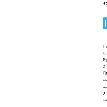
1.
UP
ສັ
2.
ໃຊ
ແລ
ແລ
3.
ແລ