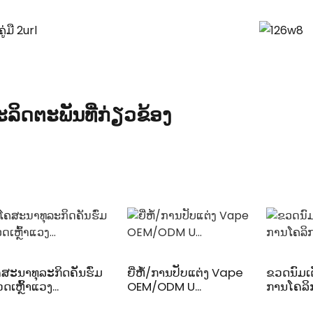
ລິດຕະພັນທີ່ກ່ຽວຂ້ອງ
ສະນາທຸລະກິດຄັນຮົ່ມ
ຍີ່ຫໍ້/ການປັບແຕ່ງ Vape
ຂວດນົມເ
ດເຫຼົ້າແວງ...
OEM/ODM U...
ການໂຄລິ