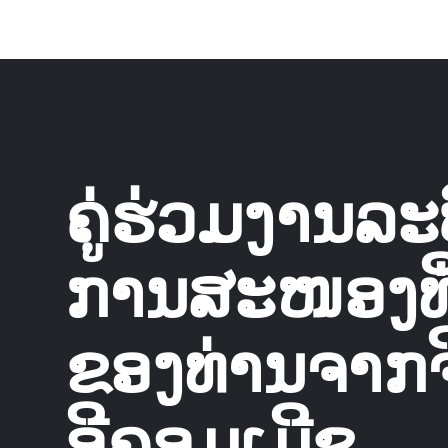
ຄູ່ຮ່ວມງານລະ
ການສະໜອງທີ່ເ
ຂອງທ່ານຈາກຈີ
ອີຄອມເມີຊ.