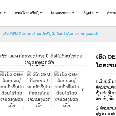
DP
ການບໍລິການຈັດຊື້
ຊັບພະຍາກອນ
ກ່ຽວກັບ
ຄຳຖາມ
ເຮັດ OEM ດ້ວຍຂວດ/ຈອກນ້ຳທີ່ອຸດົມດ້ວຍໄຮໂດຣເຈນຂອງພວກເຮົາ
ເຮັດ OE
ໂດຣເຈນ
Loading...
Loading...
1. ມັນບໍ່ເປັ
ທ່ານສາມາດໃ
ຫຸ້ມຫໍ່. ຫຼ
ທ່ານທັງໝົດ
2. ທ່ານສາມ
ສູງ ແລະ ສວ