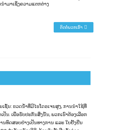
ນນຳມາເຊິ່ງຄວາມແຕກຕ່າງ
ຕິດຕໍ່ພວກເຮົາ
ເຊັ່ນ: ຂວດນ້ຳທີ່ມີໄຮໂດຣເຈນສູງ, ການນຳໃຊ້ທີ່
ປັນ. ເພື່ອຮັບປະກັນສິ່ງນັ້ນ, ພວກເຮົາຕ້ອງເລືອກ
ການທົດສອບຢ່າງເປັນທາງການ ແລະ ໃບຢັ້ງຢືນ