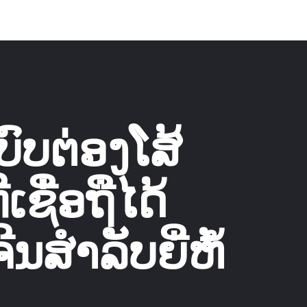
ບົບຕ່ອງໂສ້
ຊື່ອຖືໄດ້
ນສຳລັບຍີ່ຫໍ້