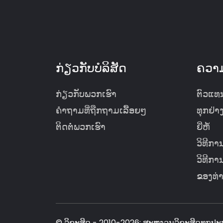
ກ່ຽວກັບບໍລິສັດ
ຄວາມ
ກ່ຽວກັບພວກເຮົາ
ຕົວແທນຈ
ຄຳຖາມທີ່ຖືກຖາມເລື້ອຍໆ
ທຸກຢ່າ
ຕິດຕໍ່ພວກເຮົາ
ຍີ່ຫໍ້
ວິທີການ
ວິທີກ
ຂອງທ່
© ລິຂະສິດ - 2010-2026: ສະຫງວນລິຂະສິດທຸກປະ