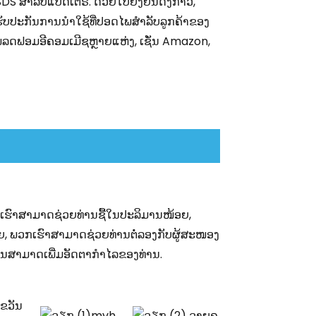
DS ສຳລັບແບັດເຕີຣີ. ດ້ວຍໃບຢັ້ງຢືນດັ່ງກ່າວ,
ບປະກັນການນຳໃຊ້ທີ່ປອດໄພສຳລັບລູກຄ້າຂອງ
ລດຟອມອີຄອມເມີຊຫຼາຍແຫ່ງ, ເຊັ່ນ Amazon,
ພວກເຮົາສາມາດຊ່ວຍທ່ານຊື້ໃນປະລິມານໜ້ອຍ,
ຫຼາຍ, ພວກເຮົາສາມາດຊ່ວຍທ່ານຕໍ່ລອງກັບຜູ້ສະໜອງ
ທ່ານສາມາດເພີ່ມອັດຕາກຳໄລຂອງທ່ານ.