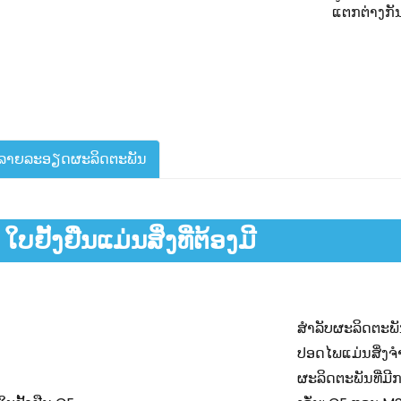
ແຕກຕ່າງກັ
ລາຍລະອຽດຜະລິດຕະພັນ
ໃບຢັ້ງຢືນແມ່ນສິ່ງທີ່ຕ້ອງມີ
ສຳລັບຜະລິດຕະພັນ
ປອດໄພແມ່ນສິ່ງຈຳເ
ຜະລິດຕະພັນທີ່ມີ