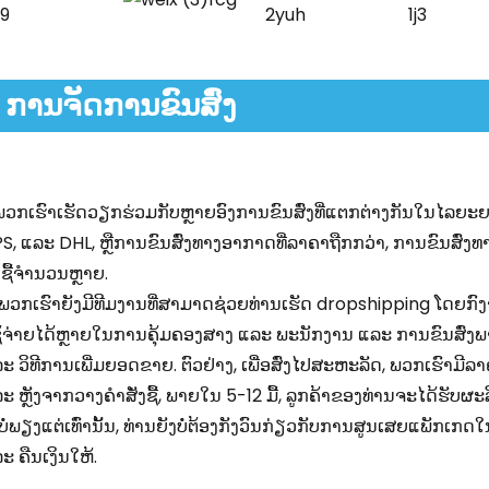
ການຈັດການຂົນສົ່ງ
 ພວກເຮົາເຮັດວຽກຮ່ວມກັບຫຼາຍອົງການຂົນສົ່ງທີ່ແຕກຕ່າງກັນໃນໄລຍະຍາວ,
S, ແລະ DHL, ຫຼືການຂົນສົ່ງທາງອາກາດທີ່ລາຄາຖືກກວ່າ, ການຂົນສົ່
່ງຊື້ຈຳນວນຫຼາຍ.
 ພວກເຮົາຍັງມີທີມງານທີ່ສາມາດຊ່ວຍທ່ານເຮັດ dropshipping ໂດຍກົງ
້ຈ່າຍໄດ້ຫຼາຍໃນການຄຸ້ມຄອງສາງ ແລະ ພະນັກງານ ແລະ ການຂົນສົ່
ະ ວິທີການເພີ່ມຍອດຂາຍ. ຕົວຢ່າງ, ເພື່ອສົ່ງໄປສະຫະລັດ, ພວກເຮົາມີລ
ະ ຫຼັງຈາກວາງຄໍາສັ່ງຊື້, ພາຍໃນ 5-12 ມື້, ລູກຄ້າຂອງທ່ານຈະໄດ້ຮັບຜະ
 ບໍ່ພຽງແຕ່ເທົ່ານັ້ນ, ທ່ານຍັງບໍ່ຕ້ອງກັງວົນກ່ຽວກັບການສູນເສຍແພັ
ະ ຄືນເງິນໃຫ້.