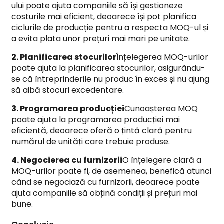
ului poate ajuta companiile să își gestioneze
costurile mai eficient, deoarece își pot planifica
ciclurile de producție pentru a respecta MOQ-ul și
a evita plata unor prețuri mai mari pe unitate.
2. Planificarea stocurilor
Înțelegerea MOQ-urilor
poate ajuta la planificarea stocurilor, asigurându-
se că întreprinderile nu produc în exces și nu ajung
să aibă stocuri excedentare.
3. Programarea producției
Cunoașterea MOQ
poate ajuta la programarea producției mai
eficientă, deoarece oferă o țintă clară pentru
numărul de unități care trebuie produse.
4. Negocierea cu furnizorii
O înțelegere clară a
MOQ-urilor poate fi, de asemenea, benefică atunci
când se negociază cu furnizorii, deoarece poate
ajuta companiile să obțină condiții și prețuri mai
bune.