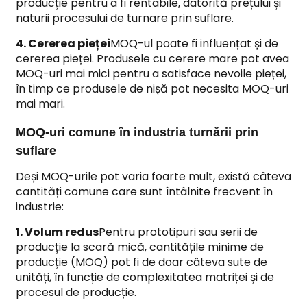
producție pentru a fi rentabile, datorită prețului și
naturii procesului de turnare prin suflare.
4. Cererea pieței
MOQ-ul poate fi influențat și de
cererea pieței. Produsele cu cerere mare pot avea
MOQ-uri mai mici pentru a satisface nevoile pieței,
în timp ce produsele de nișă pot necesita MOQ-uri
mai mari.
MOQ-uri comune în industria turnării prin
suflare
Deși MOQ-urile pot varia foarte mult, există câteva
cantități comune care sunt întâlnite frecvent în
industrie:
1. Volum redus
Pentru prototipuri sau serii de
producție la scară mică, cantitățile minime de
producție (MOQ) pot fi de doar câteva sute de
unități, în funcție de complexitatea matriței și de
procesul de producție.