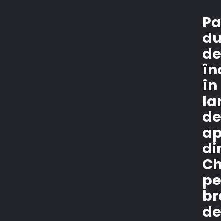
Pa
du
d
în
în
la
d
ap
di
Ch
pe
br
d