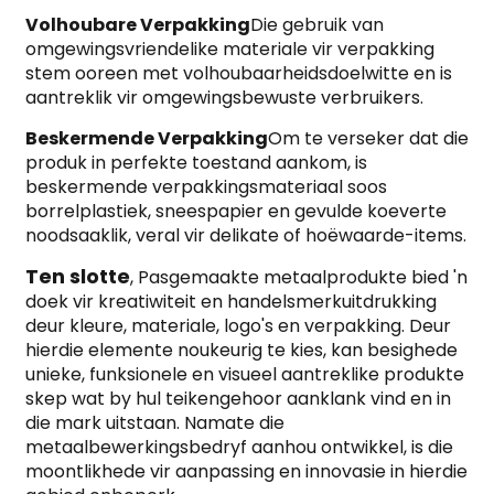
Volhoubare Verpakking
Die gebruik van
omgewingsvriendelike materiale vir verpakking
stem ooreen met volhoubaarheidsdoelwitte en is
aantreklik vir omgewingsbewuste verbruikers.
Beskermende Verpakking
Om te verseker dat die
produk in perfekte toestand aankom, is
beskermende verpakkingsmateriaal soos
borrelplastiek, sneespapier en gevulde koeverte
noodsaaklik, veral vir delikate of hoëwaarde-items.
Ten slotte
, Pasgemaakte metaalprodukte bied 'n
doek vir kreatiwiteit en handelsmerkuitdrukking
deur kleure, materiale, logo's en verpakking. Deur
hierdie elemente noukeurig te kies, kan besighede
unieke, funksionele en visueel aantreklike produkte
skep wat by hul teikengehoor aanklank vind en in
die mark uitstaan. Namate die
metaalbewerkingsbedryf aanhou ontwikkel, is die
moontlikhede vir aanpassing en innovasie in hierdie