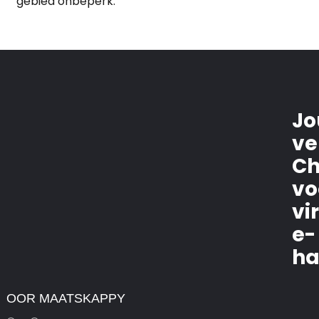
gebied onbeperk.
Jo
ve
Ch
vo
vi
e-
ha
OOR MAATSKAPPY