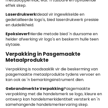
metaaloppervlak, wat 'n tasbare en opvallende
effek skep.
Laserdrukwerk
Ideaal vir ingewikkelde en
gedetailleerde logo's, bied laserdrukwerk presisie
en duidelikheid.
Epoksieverf
Hierdie metode bied 'n duursame en
helder afwerking vir logo's en beskerm hulle teen
slytasie.
Verpakking in Pasgemaakte
Metaalprodukte
Verpakking is noodsaaklik vir die beskerming van
pasgemaakte metaalprodukte tydens vervoer en
kan ook as 'n bemarkingsinstrument dien.
Gebrandmerkte Verpakking
Pasgemaakte
verpakking met die handelsmerk se logo, kleure en
ontwerp kan handelsmerkidentiteit versterk en 'n
samehangende handelsmerkervaring skep.