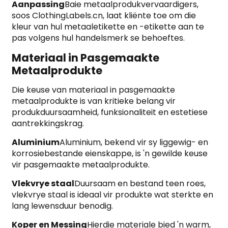
Aanpassing
Baie metaalprodukvervaardigers,
soos ClothingLabels.cn, laat kliënte toe om die
kleur van hul metaaletikette en -etikette aan te
pas volgens hul handelsmerk se behoeftes.
Materiaal in Pasgemaakte
Metaalprodukte
Die keuse van materiaal in pasgemaakte
metaalprodukte is van kritieke belang vir
produkduursaamheid, funksionaliteit en estetiese
aantrekkingskrag.
Aluminium
Aluminium, bekend vir sy liggewig- en
korrosiebestande eienskappe, is 'n gewilde keuse
vir pasgemaakte metaalprodukte.
Vlekvrye staal
Duursaam en bestand teen roes,
vlekvrye staal is ideaal vir produkte wat sterkte en
lang lewensduur benodig.
Koper en Messing
Hierdie materiale bied 'n warm,