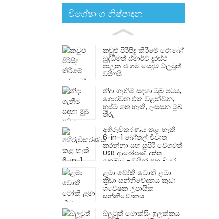
විශේෂාංග නිෂ්පාදන
කවුළු පිරිසිදු කිරීමේ රොබෝ
බුද්ධිමත් ස්මාර්ට් දුරස්ථ
පාලක ජංගම යෙදුම බ්ලූටූත්
වයිෆයි
නිදා ගැනීම සඳහා මුඛ පටිය,
ගොරවන එක වළක්වන,
හුස්ම ගත හැකි, ලස්සන මුඛ
තීරු
අභිරුචිකරණය කළ හැකි
6-in-1 බෝතල් විවෘත
කරන්නා සහ සුපිරි වේගවත්
USB ආරෝපණ දත්ත
කේබල් - වයින් සහ බියර්
සමාගම් සඳහා පරිපූර්ණ
ළමා වෝකි ටෝකි ළමා
ප්‍රවර්ධන තෑගි!
ක්‍රීඩා සන්නිවේදනය කුඩා
ගවේෂක උපායික
සන්නිවේදනය
බ්ලූටූත් බොක්සිං ඉලක්කය