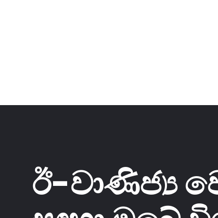
ඊ-වාණිජ්‍ය 