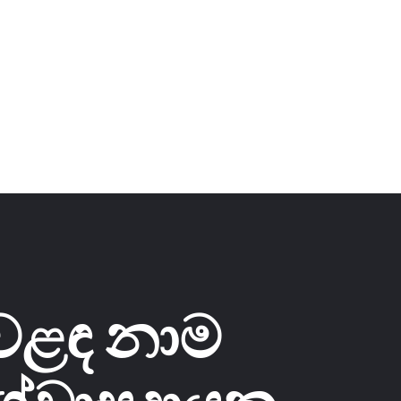
වෙළඳ නාම