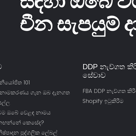
සඳහා ඔබේ වි
චීන සැපයුම් 
ම
DDP නැව්ගත කි
සේවාව
ර නියෝජිත 101
FBA DDP නැව්ගත කිර
 නාමකරණය ගැන ඔබ දැනගත
Shopify ඉටුකිරීම
ියල්ල
ිටම ඔබේ වෙළඳ නාමය
ඟන්නේ කෙසේද?
ිෂ්පාදන පුද්ගලික ලේබල්