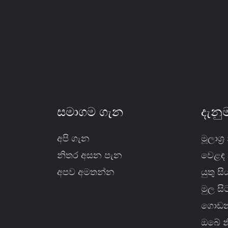
එකක්
සමාගම ගැන
දැනු
අපි ගැන
මූලාශ්‍
නිතර අසන පැන
වෙළඳ
අපව අමතන්න
යුතු ස
මුල ස
ගොඩන
ඔබේ න