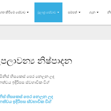
්ගත කිරීමේ සේවාව
මූලාශ්‍ර සේවාව
සම්පත්
ගැන
නි
ූපලාවන්‍ය නිෂ්පාදන
නිස් හිසකෙස් පෙර නෙලන ලද
ත්වය ඉදිරිපස ස්වභාවික විග්