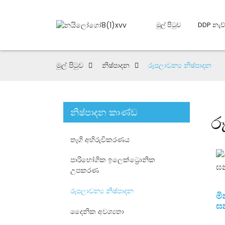
මුල් පිටුව
DDP නැව
මුල් පිටුව
නිෂ්පාදන
රූපලාවන්‍ය නිෂ්පාදන
නිෂ්පාදන කාණ්ඩ
ර
තෑගි අභිරුචිකරණය
පාරිභෝගික ඉලෙක්ට්‍රොනික
උපකරණ
රූපලාවන්‍ය නිෂ්පාදන
මි
ඝන
දෛනික අවශ්‍යතා