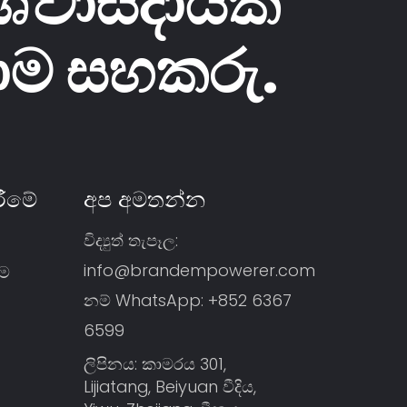
ශ්වාසදායක
දාම සහකරු.
රීමේ
අප අමතන්න
විද්‍යුත් තැපෑල:
info@brandempowerer.com
ීම
නම් WhatsApp:
+852 6367
6599
ලිපිනය: කාමරය 301,
Lijiatang, Beiyuan වීදිය,