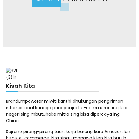
Kisah Kita
BrandEmpowerer miwiti kanthi dhukungan pengiriman
internasional kanggo para penjual e-commerce ing luar
negeri sing mbutuhake mitra sing bisa dipercaya ing
China.
Sajrone pirang-pirang taun kerja bareng karo Amazon lan
bisnis e-commerce, kita sinau manawa klien kita butuh