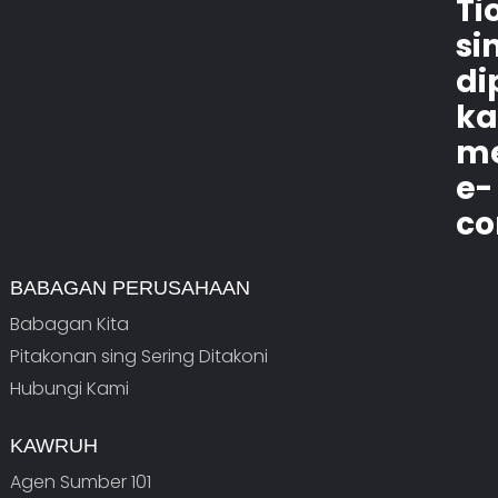
Ti
si
di
k
m
e-
co
BABAGAN PERUSAHAAN
Babagan Kita
Pitakonan sing Sering Ditakoni
Hubungi Kami
KAWRUH
Agen Sumber 101