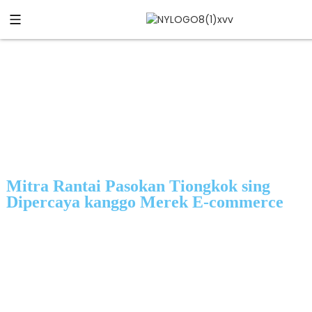
Mitra Rantai Pasokan Tiongkok sing
Dipercaya kanggo Merek E-commerce
BrandEmpowerer kuwi mitra rantai pasokan sing berbasis ing
Tiongkok sing mbantu merek e-commerce nggoleki produk
lan ngirim inventaris menyang saindenging jagad.
Saka koordinasi supplier lan sumber produk nganti
pengiriman DDP lan pengisian ulang FBA Amazon, kita
mbantu bisnis ngatur operasi China kanthi yakin.