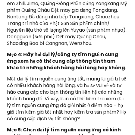
em Zhili, Jimo, Quảng Đông Phần cứng Yongkang Mỹ
phẩm Quảng Châu Dệt may gia dụng Tongxiang,
Nantong Đồ dùng nhà bếp Tongxiang, Chaozhou
Trang trí nhà cửa Phật Sơn Sản phẩm chính/
Nguyên liệu thô số lượng lớn Yuyao (sản phẩm nhựa),
Dongguan (sơn phủ) Dệt may Quảng Châu,
Shaoxing Bao bì Cangnan, Wenzhou.
Mẹo 4: Hãy hỏi đại lý/công ty tìm nguồn cung
ứng xem họ có thể cung cấp thông tin tham
khảo từ những khách hàng hài lòng hay không.
Một đại lý tìm nguồn cung ứng tốt, mang lại giá trị sẽ
có nhiều khách hàng hài lòng, và họ sẽ vui vẻ và tự
hào cung cấp cho bạn thông tin liên hệ của những
khách hàng đó. Vì vậy, bạn có thể kiểm tra xem đại
lý tìm nguồn cung ứng đó giỏi nhất ở điểm nào - họ
giỏi tìm kiếm giá tốt nhất hay kiểm tra sản phẩm? Họ
có cung cấp dịch vụ tốt không?
Mẹo 5: Chọn đại lý tìm nguồn cung ứng có kinh