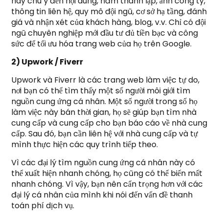
hãy chú ý đến nội dung, năm thành lập, ảnh công ty,
thông tin liên hệ, quy mô đội ngũ, cơ sở hạ tầng, đánh
giá và nhận xét của khách hàng, blog, v.v. Chỉ có đội
ngũ chuyên nghiệp mới đầu tư đủ tiền bạc và công
sức để tối ưu hóa trang web của họ trên Google.
2) Upwork / Fiverr
Upwork và Fiverr là các trang web làm việc tự do,
nơi bạn có thể tìm thấy một số người môi giới tìm
nguồn cung ứng cá nhân. Một số người trong số họ
làm việc này bán thời gian, họ sẽ giúp bạn tìm nhà
cung cấp và cung cấp cho bạn báo cáo về nhà cung
cấp. Sau đó, bạn cần liên hệ với nhà cung cấp và tự
mình thực hiện các quy trình tiếp theo.
Vì các đại lý tìm nguồn cung ứng cá nhân này có
thể xuất hiện nhanh chóng, họ cũng có thể biến mất
nhanh chóng. Vì vậy, bạn nên cẩn trọng hơn với các
đại lý cá nhân của mình khi nói đến vấn đề thanh
toán phí dịch vụ.