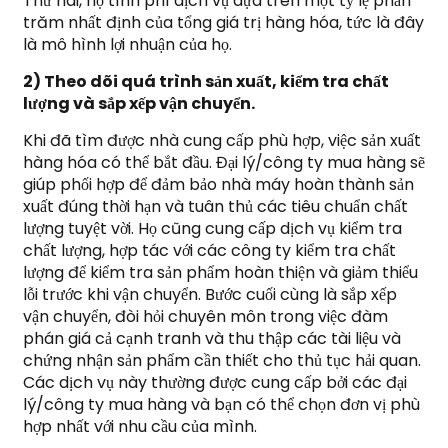
Thứ hai, họ tính phí dịch vụ dựa trên một tỷ lệ phần
trăm nhất định của tổng giá trị hàng hóa, tức là đây
là mô hình lợi nhuận của họ.
2) Theo dõi quá trình sản xuất, kiểm tra chất
lượng và sắp xếp vận chuyển.
Khi đã tìm được nhà cung cấp phù hợp, việc sản xuất
hàng hóa có thể bắt đầu. Đại lý/công ty mua hàng sẽ
giúp phối hợp để đảm bảo nhà máy hoàn thành sản
xuất đúng thời hạn và tuân thủ các tiêu chuẩn chất
lượng tuyệt vời. Họ cũng cung cấp dịch vụ kiểm tra
chất lượng, hợp tác với các công ty kiểm tra chất
lượng để kiểm tra sản phẩm hoàn thiện và giảm thiểu
lỗi trước khi vận chuyển. Bước cuối cùng là sắp xếp
vận chuyển, đòi hỏi chuyên môn trong việc đàm
phán giá cả cạnh tranh và thu thập các tài liệu và
chứng nhận sản phẩm cần thiết cho thủ tục hải quan.
Các dịch vụ này thường được cung cấp bởi các đại
lý/công ty mua hàng và bạn có thể chọn đơn vị phù
hợp nhất với nhu cầu của mình.