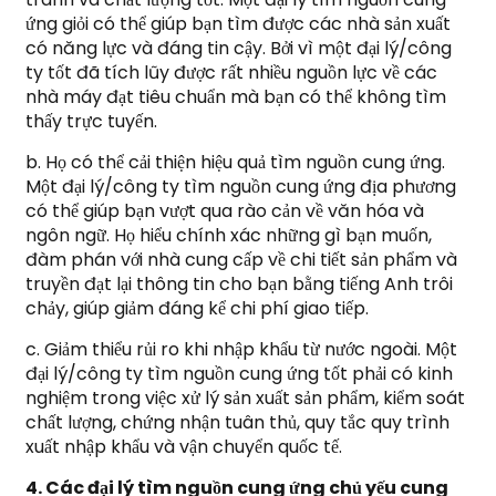
ứng giỏi có thể giúp bạn tìm được các nhà sản xuất
có năng lực và đáng tin cậy. Bởi vì một đại lý/công
ty tốt đã tích lũy được rất nhiều nguồn lực về các
nhà máy đạt tiêu chuẩn mà bạn có thể không tìm
thấy trực tuyến.
b. Họ có thể cải thiện hiệu quả tìm nguồn cung ứng.
Một đại lý/công ty tìm nguồn cung ứng địa phương
có thể giúp bạn vượt qua rào cản về văn hóa và
ngôn ngữ. Họ hiểu chính xác những gì bạn muốn,
đàm phán với nhà cung cấp về chi tiết sản phẩm và
truyền đạt lại thông tin cho bạn bằng tiếng Anh trôi
chảy, giúp giảm đáng kể chi phí giao tiếp.
c. Giảm thiểu rủi ro khi nhập khẩu từ nước ngoài. Một
đại lý/công ty tìm nguồn cung ứng tốt phải có kinh
nghiệm trong việc xử lý sản xuất sản phẩm, kiểm soát
chất lượng, chứng nhận tuân thủ, quy tắc quy trình
xuất nhập khẩu và vận chuyển quốc tế.
4. Các đại lý tìm nguồn cung ứng chủ yếu cung