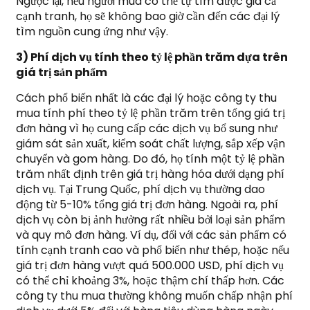
Ngược lại, nếu người mua có thể tự tìm được giá cả
cạnh tranh, họ sẽ không bao giờ cần đến các đại lý
tìm nguồn cung ứng như vậy.
3) Phí dịch vụ tính theo tỷ lệ phần trăm dựa trên
giá trị sản phẩm
Cách phổ biến nhất là các đại lý hoặc công ty thu
mua tính phí theo tỷ lệ phần trăm trên tổng giá trị
đơn hàng vì họ cung cấp các dịch vụ bổ sung như
giám sát sản xuất, kiểm soát chất lượng, sắp xếp vận
chuyển và gom hàng. Do đó, họ tính một tỷ lệ phần
trăm nhất định trên giá trị hàng hóa dưới dạng phí
dịch vụ. Tại Trung Quốc, phí dịch vụ thường dao
động từ 5-10% tổng giá trị đơn hàng. Ngoài ra, phí
dịch vụ còn bị ảnh hưởng rất nhiều bởi loại sản phẩm
và quy mô đơn hàng. Ví dụ, đối với các sản phẩm có
tính cạnh tranh cao và phổ biến như thép, hoặc nếu
giá trị đơn hàng vượt quá 500.000 USD, phí dịch vụ
có thể chỉ khoảng 3%, hoặc thậm chí thấp hơn. Các
công ty thu mua thường không muốn chấp nhận phí