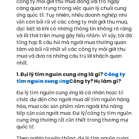
công ty môi giới thu mua đóng vai trò ngày
càng quan trọng trong việc quản lý chuỗi cung
ứng quốc tế. Tuy nhiên, nhiều doanh nghiệp nhỏ
vẫn còn bối rối về các công ty môi giới thu mua,
đặc biệt là khi có những thông tin không rõ ràng
và lỗi thời trên mạng gây hiểu nhầm. Vì vậy, tôi đã
tổng hợp 8 câu hỏi mà người mua thường quan
tâm và bối rối nhất về các công ty môi giới thu
mua và đưa ra những câu trả lời khách quan
nhất.
1. Đại lý tìm nguồn cung ứng là gì?
Công ty
tìm nguồn cung ứng
Công ty? Họ làm gì?
Đại lý tìm nguồn cung ứng là cá nhân hoặc tổ
chức đại diện cho người mua để tìm nguồn hàng
hóa, mua các sản phẩm nằm ngoài khả năng
tiếp cận của người mua. Đại lý/công ty tìm nguồn
cung ứng thường rất cần thiết trong thương mại
quốc tế.
Theo nghĩa truyền thống, đại lý tìm nguồn cung